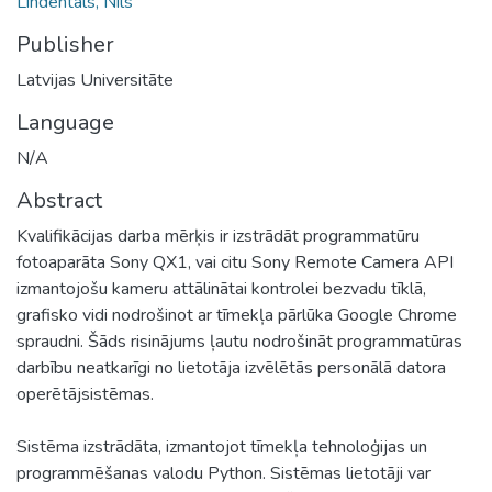
Lindentāls, Nils
Publisher
Latvijas Universitāte
Language
N/A
Abstract
Kvalifikācijas darba mērķis ir izstrādāt programmatūru
fotoaparāta Sony QX1, vai citu Sony Remote Camera API
izmantojošu kameru attālinātai kontrolei bezvadu tīklā,
grafisko vidi nodrošinot ar tīmekļa pārlūka Google Chrome
spraudni. Šāds risinājums ļautu nodrošināt programmatūras
darbību neatkarīgi no lietotāja izvēlētās personālā datora
operētājsistēmas.
Sistēma izstrādāta, izmantojot tīmekļa tehnoloģijas un
programmēšanas valodu Python. Sistēmas lietotāji var