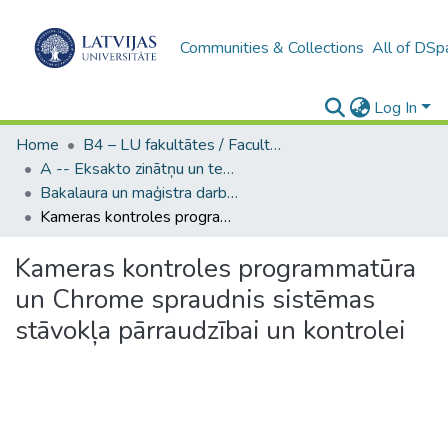
Communities & Collections
All of DSp
Log In
Home
B4 – LU fakultātes / Faculties of the UL
A -- Eksakto zinātņu un tehnoloģiju fakultāte / Faculty of Science and Technology
Bakalaura un maģistra darbi (EZTF) / Bachelor's and Master's theses
Kameras kontroles programmatūra un Chrome spraudnis sistēmas stāvokļa pārraudzībai un kontrolei
Kameras kontroles programmatūra
un Chrome spraudnis sistēmas
stāvokļa pārraudzībai un kontrolei