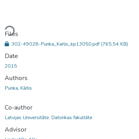
ading...
Files
302-49028-Punka_Karlis_kp13050.pdf
(765.54 KB)
Date
2015
Authors
Punka, Kārlis
Co-author
Latvijas Universitāte. Datorikas fakultāte
Advisor