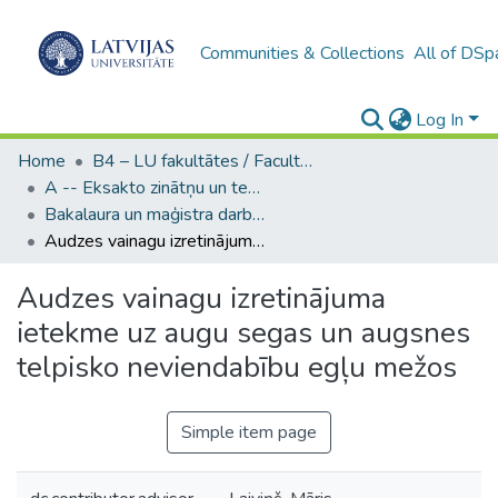
Communities & Collections
All of DSp
Log In
Home
B4 – LU fakultātes / Faculties of the UL
A -- Eksakto zinātņu un tehnoloģiju fakultāte / Faculty of Science and Technology
Bakalaura un maģistra darbi (EZTF) / Bachelor's and Master's theses
Audzes vainagu izretinājuma ietekme uz augu segas un augsnes telpisko neviendabību egļu mežos
Audzes vainagu izretinājuma
ietekme uz augu segas un augsnes
telpisko neviendabību egļu mežos
Simple item page