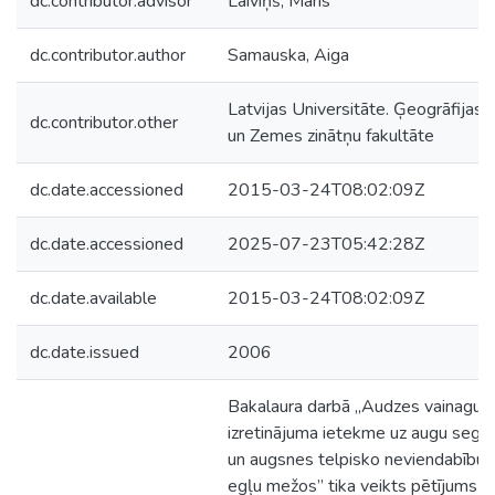
dc.contributor.advisor
Laiviņš, Māris
dc.contributor.author
Samauska, Aiga
Latvijas Universitāte. Ģeogrāfijas
dc.contributor.other
un Zemes zinātņu fakultāte
dc.date.accessioned
2015-03-24T08:02:09Z
dc.date.accessioned
2025-07-23T05:42:28Z
dc.date.available
2015-03-24T08:02:09Z
dc.date.issued
2006
Bakalaura darbā „Audzes vainagu
izretinājuma ietekme uz augu sega
un augsnes telpisko neviendabību
egļu mežos” tika veikts pētījums