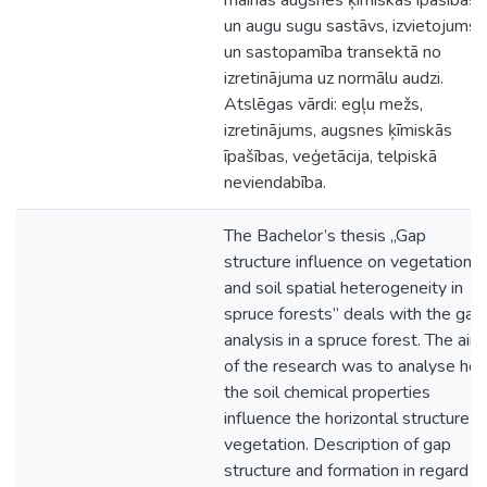
mainās augsnes ķīmiskās īpašības
un augu sugu sastāvs, izvietojums
un sastopamība transektā no
izretinājuma uz normālu audzi.
Atslēgas vārdi: egļu mežs,
izretinājums, augsnes ķīmiskās
īpašības, veģetācija, telpiskā
neviendabība.
The Bachelor’s thesis „Gap
structure influence on vegetation
and soil spatial heterogeneity in
spruce forests” deals with the gap
analysis in a spruce forest. The aim
of the research was to analyse ho
the soil chemical properties
influence the horizontal structure o
vegetation. Description of gap
structure and formation in regard t