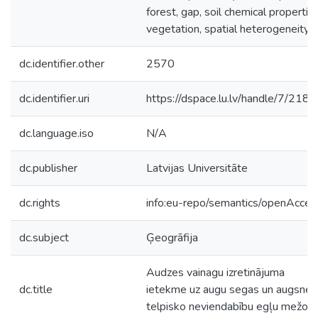
forest, gap, soil chemical properties
vegetation, spatial heterogeneity.
dc.identifier.other
2570
dc.identifier.uri
https://dspace.lu.lv/handle/7/218
dc.language.iso
N/A
dc.publisher
Latvijas Universitāte
dc.rights
info:eu-repo/semantics/openAcces
dc.subject
Ģeogrāfija
Audzes vainagu izretinājuma
dc.title
ietekme uz augu segas un augsnes
telpisko neviendabību egļu mežos