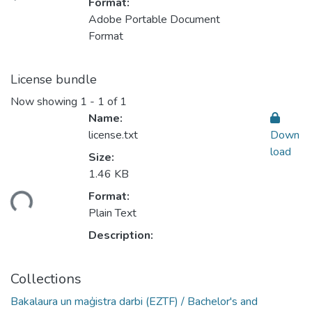
Format:
Adobe Portable Document
Format
License bundle
Now showing
1 - 1 of 1
Name:
license.txt
Down
load
Size:
1.46 KB
Format:
ding...
Plain Text
Description:
Collections
Bakalaura un maģistra darbi (EZTF) / Bachelor's and