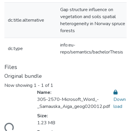
Gap structure influence on
vegetation and soils spatial
dc.title.alternative
heterogeneity in Norway spruce
forests
info:eu-
dc.type
repo/semantics/bachelorThesis
Files
Original bundle
Now showing
1 - 1 of 1
Name:
305-2570-Microsoft_Word_-
Down
_Samauska_Aiga_geog020012.pdf
load
Size:
1.23 MB
ding...