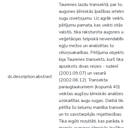
Taurenes lazdu transektā, par to, k
augsnes ķīmiskās īpašības ietekmē
sugu izvietojumu. Uz agrāk veiktu
pētījumu pamata, kas veikti citās
valstīs, tika raksturota augsnes un
veģetācijas telpiskā neviendabība
egļu mežos un analizētas to
cēloņsakarības. Pētījuma objekts
bija Taurenes transekts, kurš tika
apsekots divas reizes - rudenī
(2001.09.07) un vasarā
dc.description.abstract
(2002.06.12). Transekta
parauglaukumiem (kopumā 40)
veiktas augšņu ķīmiskās analīzes u
uzskaitītas augu sugas. Darbā tika
pētīta šo lielumu mainība transektā
un to savstarpējās mijattiecības.
Tika iegūti rezultāti, kas parāda, kā