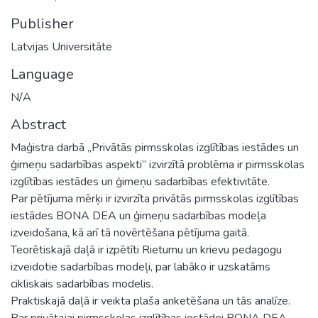
Publisher
Latvijas Universitāte
Language
N/A
Abstract
Maģistra darbā „Privātās pirmsskolas izglītības iestādes un
ģimeņu sadarbības aspekti” izvirzītā problēma ir pirmsskolas
izglītības iestādes un ģimeņu sadarbības efektivitāte.
Par pētījuma mērķi ir izvirzīta privātās pirmsskolas izglītības
iestādes BONA DEA un ģimeņu sadarbības modeļa
izveidošana, kā arī tā novērtēšana pētījuma gaitā.
Teorētiskajā daļā ir izpētīti Rietumu un krievu pedagogu
izveidotie sadarbības modeļi, par labāko ir uzskatāms
cikliskais sadarbības modelis.
Praktiskajā daļā ir veikta plaša anketēšana un tās analīze.
Par privātajai pirmsskolas izglītības iestādei BONA DEA