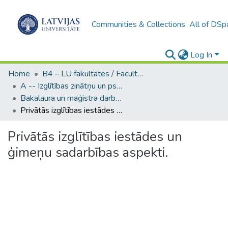
Communities & Collections
All of DSp
Log In
Home
B4 – LU fakultātes / Faculties of the UL
A -- Izglītības zinātņu un psiholoģijas fakultāte / Faculty of Education Sciences and Psychology
Bakalaura un maģistra darbi (PPMF) / Bachelor's and Master's theses
Privātās izglītības iestādes un ģimeņu sadarbības aspekti.
Privātās izglītības iestādes un
ģimeņu sadarbības aspekti.