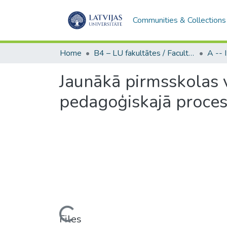
Communities & Collections
Home
B4 – LU fakultātes / Faculties of the UL
Jaunākā pirmsskolas
pedagoģiskajā proce
Loading...
Files