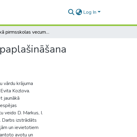
Log In
Jaunākā pirmsskolas vecuma bērnu vārdu krājuma paplašināšana pedagoģiskajā procesā
 paplašināšana
u vārdu krājuma
Evita Kozlova.
ēt jaunākā
iespējas
 veido D. Markus, I.
i. Darbs izstrādāts
ļām un ievietotiem
mantoto avotu un