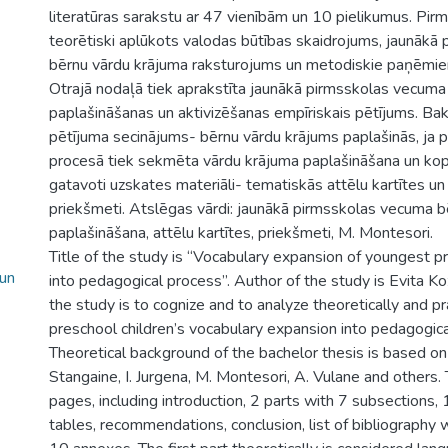
literatūras sarakstu ar 47 vienībām un 10 pielikumus. Pirm
teorētiski aplūkots valodas būtības skaidrojums, jaunākā
bērnu vārdu krājuma raksturojums un metodiskie paņēmien
Otrajā nodaļā tiek aprakstīta jaunākā pirmsskolas vecuma
paplašināšanas un aktivizēšanas empīriskais pētījums. Bak
pētījuma secinājums- bērnu vārdu krājums paplašinās, ja 
procesā tiek sekmēta vārdu krājuma paplašināšana un kop
gatavoti uzskates materiāli- tematiskās attēlu kartītes un 
priekšmeti. Atslēgas vārdi: jaunākā pirmsskolas vecuma bē
paplašināšana, attēlu kartītes, priekšmeti, M. Montesori.
Title of the study is “Vocabulary expansion of youngest pr
 un
into pedagogical process”. Author of the study is Evita Ko
the study is to cognize and to analyze theoretically and p
preschool children’s vocabulary expansion into pedagogica
Theoretical background of the bachelor thesis is based on 
Stangaine, I. Jurgena, M. Montesori, A. Vulane and others.
pages, including introduction, 2 parts with 7 subsections,
tables, recommendations, conclusion, list of bibliography 