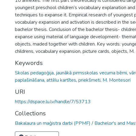
10 annexes. The first part theoretically is considered lan
youngest preschool children’s vocabulary explanation an
techniques to expanse it. Empirical research of youngest p
vocabulary expansion and activation is described in the se
bachelor thesis. Conclusion of the bachelor thesis- childre
expanse using material of language development- themati
objects, maded together with children. Key words: young
childrens, vocabulary expansion, picture cards, objects, M.
Keywords
Skolas pedagoģija
,
jaunākā pirmsskolas vecuma bērni
,
vār
paplašināšana
,
attēlu kartītes
,
priekšmeti
,
M. Montesori
URI
https://dspace.lu.lv/handle/7/53713
Collections
Bakalaura un maģistra darbi (PPMF) / Bachelor's and Mas