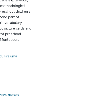
guage explanation,
d methodological
reschool children’s
cond part of
n’s vocabulary
c picture cards and
est preschool
 Montessori.
du krājuma
ter's theses