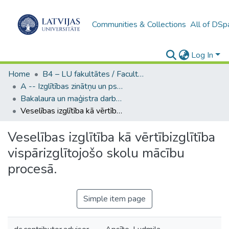
Communities & Collections
All of DSp
Log In
Home
B4 – LU fakultātes / Faculties of the UL
A -- Izglītības zinātņu un psiholoģijas fakultāte / Faculty of Education Sciences and Psychology
Bakalaura un maģistra darbi (PPMF) / Bachelor's and Master's theses
Veselības izglītība kā vērtībizglītība vispārizglītojošo skolu mācību procesā.
Veselības izglītība kā vērtībizglītība
vispārizglītojošo skolu mācību
procesā.
Simple item page