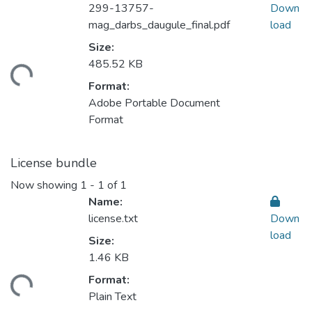
299-13757-
Down
mag_darbs_daugule_final.pdf
load
Size:
ading...
485.52 KB
Format:
Adobe Portable Document
Format
License bundle
Now showing
1 - 1 of 1
Name:
license.txt
Down
load
Size:
1.46 KB
ading...
Format:
Plain Text