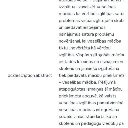
atbildīgā veidā. Pētījuma mērķis –
izzināt un izanalizēt veselības
mācības kā vērtību izglītības satura
problēmas vispārizglītojošā skolā
un piedāvāt iespējamos
risinājumus satura problēmu
novēršanai, lai veselības mācība
tiktu „novērtēta kā vērtību”
izglītība. Vispārizglītojošās mācību
iestādēs kā viens no risinājumiem
skolēnu un jauniešu izglītošanā
dc.description.abstract
tiek piedāvāts mācību priekšmets
– veselības mācība. Pētījumā
atspoguļotas izmaiņas šī mācību
priekšmeta apguvē, kā valsts
veselības izglītības pamatvienībā –
veselības mācības integrēšana
sociālo zinību standartā, kā arī
skolēnu un pedagogu viedokļi par