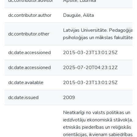
dc.contributor.advisor
Apsīte, Ludmila
dc.contributor.author
Daugule, Ailita
Latvijas Universitāte. Pedagoģijas,
dc.contributor.other
psiholoģijas un mākslas fakultāte
dc.date.accessioned
2015-03-23T13:01:25Z
dc.date.accessioned
2025-07-20T04:23:12Z
dc.date.available
2015-03-23T13:01:25Z
dc.date.issued
2009
Neatkarīgi no valsts politikas un
iedzīvotāju ekonomiskā stāvokļa,
etniskās piederības un reliģiskās
orientācijas, ikvienam sabiedrības