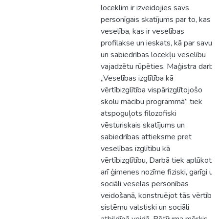
loceklim ir izveidojies savs
personīgais skatījums par to, kas ir
veselība, kas ir veselības
profilakse un ieskats, kā par savu
un sabiedrības locekļu veselību
vajadzētu rūpēties. Maģistra darbā
,,Veselības izglītība kā
vērtībizglītība vispārizglītojošo
skolu mācību programmā” tiek
atspoguļots filozofiski
vēsturiskais skatījums un
sabiedrības attieksme pret
veselības izglītību kā
vērtībizglītību, Darbā tiek aplūkota
arī ģimenes nozīme fiziski, garīgi un
sociāli veselas personības
veidošanā, konstruējot tās vērtību
sistēmu valstiski un sociāli