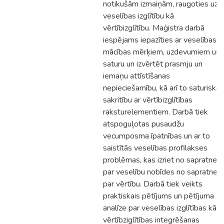
notikušām izmaiņām, raugoties uz
veselības izglītību kā
vērtībizglītību. Maģistra darbā
iespējams iepazīties ar veselības
mācības mērķiem, uzdevumiem un
saturu un izvērtēt prasmju un
iemaņu attīstīšanas
nepieciešamību, kā arī to saturisko
sakritību ar vērtībizglītības
raksturelementiem. Darbā tiek
atspoguļotas pusaudžu
vecumposma īpatnības un ar to
saistītās veselības profilakses
problēmas, kas izriet no sapratnes
par veselību nobīdes no sapratnes
par vērtību. Darbā tiek veikts
praktiskais pētījums un pētījuma
analīze par veselības izglītības kā
vērtībziglītības integrēšanas