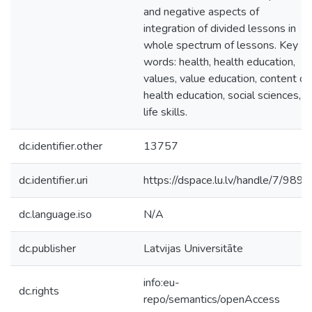
and negative aspects of
integration of divided lessons in
whole spectrum of lessons. Key
words: health, health education,
values, value education, content of
health education, social sciences,
life skills.
dc.identifier.other
13757
dc.identifier.uri
https://dspace.lu.lv/handle/7/9898
dc.language.iso
N/A
dc.publisher
Latvijas Universitāte
info:eu-
dc.rights
repo/semantics/openAccess