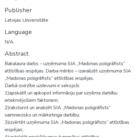
Publisher
Latvijas Universitāte
Language
N/A
Abstract
Bakalaura darbs – uzņēmuma SIA „Madonas poligrāfists”
attīstības iespējas. Darba mērķis – izanalizēt uzņēmuma SIA
„Madonas poligrāfists” attīstības iespējas.
Darbā izvirzītie uzdevumi ir sekojoši:
1)apskatīt un apkopot informāciju par uzņēma darbību
ietekmējošiem faktoriem;
2)raksturot un analizēt SIA „Madonas poligrāfists”
saimniecisko un mārketinga darbību;
3)izvērtēt uzņēmuma SIA „Madonas poligrāfists” attīstības
iespējas;
4)izstrādāt priekšlikumus turpmākai attīstībai.