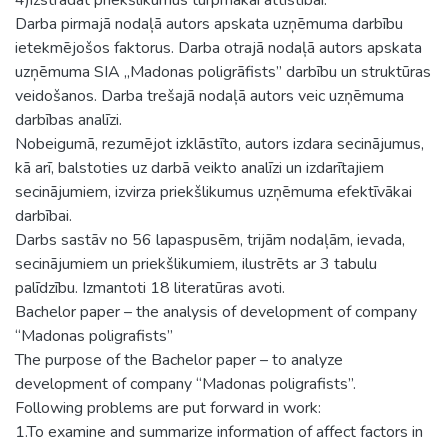
Darba pirmajā nodaļā autors apskata uzņēmuma darbību
ietekmējošos faktorus. Darba otrajā nodaļā autors apskata
uzņēmuma SIA „Madonas poligrāfists” darbību un struktūras
veidošanos. Darba trešajā nodaļā autors veic uzņēmuma
darbības analīzi.
Nobeigumā, rezumējot izklāstīto, autors izdara secinājumus,
kā arī, balstoties uz darbā veikto analīzi un izdarītajiem
secinājumiem, izvirza priekšlikumus uzņēmuma efektīvākai
darbībai.
Darbs sastāv no 56 lapaspusēm, trijām nodaļām, ievada,
secinājumiem un priekšlikumiem, ilustrēts ar 3 tabulu
palīdzību. Izmantoti 18 literatūras avoti.
Bachelor paper – the analysis of development of company
“Madonas poligrafists”
The purpose of the Bachelor paper – to analyze
development of company “Madonas poligrafists”.
Following problems are put forward in work:
1.To examine and summarize information of affect factors in