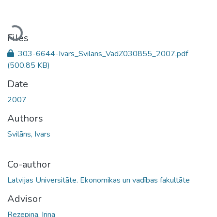
Loading...
Files
303-6644-Ivars_Svilans_VadZ030855_2007.pdf
(500.85 KB)
Date
2007
Authors
Svilāns, Ivars
Co-author
Latvijas Universitāte. Ekonomikas un vadības fakultāte
Advisor
Rezepina, Irina