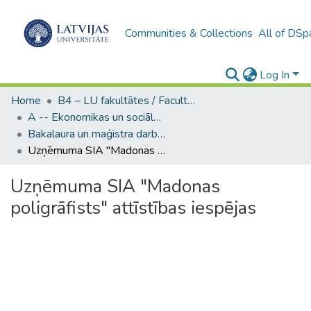
Communities & Collections
All of DSp
Log In
Home
B4 – LU fakultātes / Faculties of the UL
A -- Ekonomikas un sociālo zinātņu fakultāte / Faculty of Economics and Social Sciences
Bakalaura un maģistra darbi (ESZF) / Bachelor's and Master's theses
Uzņēmuma SIA "Madonas poligrāfists" attīstības iespējas
Uzņēmuma SIA "Madonas
poligrāfists" attīstības iespējas