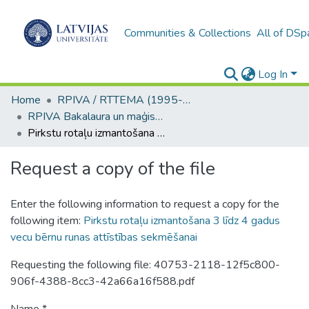
Communities & Collections
All of DSp
Log In
Home
RPIVA / RTTEMA (1995-2016)
RPIVA Bakalaura un maģistra darbi / RTTEMA Bachelor's and Master's theses (1995-2017)
Pirkstu rotaļu izmantošana 3 līdz 4 gadus vecu bērnu runas attīstības sekmēšanai
Request a copy of the file
Enter the following information to request a copy for the
following item:
Pirkstu rotaļu izmantošana 3 līdz 4 gadus
vecu bērnu runas attīstības sekmēšanai
Requesting the following file: 40753-2118-12f5c800-
906f-4388-8cc3-42a66a16f588.pdf