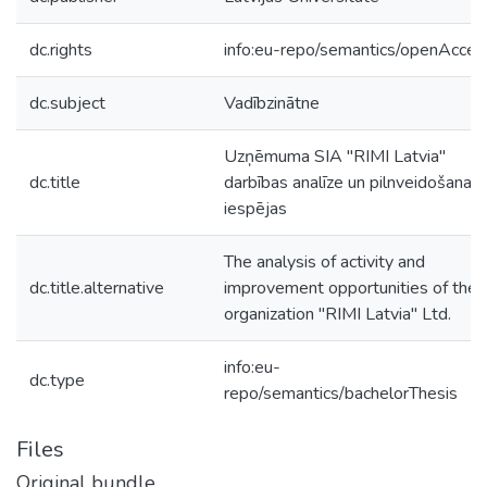
dc.rights
info:eu-repo/semantics/openAcces
dc.subject
Vadībzinātne
Uzņēmuma SIA "RIMI Latvia"
dc.title
darbības analīze un pilnveidošanas
iespējas
The analysis of activity and
dc.title.alternative
improvement opportunities of the
organization "RIMI Latvia" Ltd.
info:eu-
dc.type
repo/semantics/bachelorThesis
Files
Original bundle