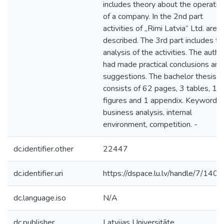
includes theory about the operatio
of a company. In the 2nd part
activities of „Rimi Latvia” Ltd. are
described. The 3rd part includes th
analysis of the activities. The autho
had made practical conclusions and
suggestions. The bachelor thesis
consists of 62 pages, 3 tables, 18
figures and 1 appendix. Keywords:
business analysis, internal
environment, competition. -
dc.identifier.other
22447
dc.identifier.uri
https://dspace.lu.lv/handle/7/140
dc.language.iso
N/A
dc.publisher
Latvijas Universitāte