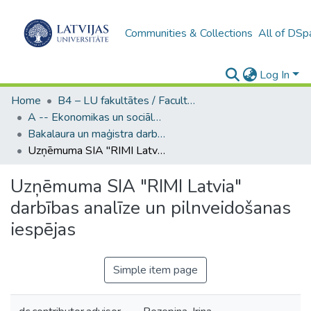
Communities & Collections
All of DSp
Log In
Home
B4 – LU fakultātes / Faculties of the UL
A -- Ekonomikas un sociālo zinātņu fakultāte / Faculty of Economics and Social Sciences
Bakalaura un maģistra darbi (ESZF) / Bachelor's and Master's theses
Uzņēmuma SIA "RIMI Latvia" darbības analīze un pilnveidošanas iespējas
Uzņēmuma SIA "RIMI Latvia"
darbības analīze un pilnveidošanas
iespējas
Simple item page