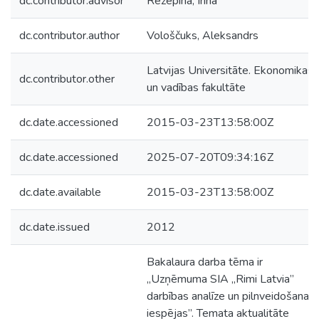
dc.contributor.advisor
Rezepina, Irina
dc.contributor.author
Vološčuks, Aleksandrs
Latvijas Universitāte. Ekonomikas
dc.contributor.other
un vadības fakultāte
dc.date.accessioned
2015-03-23T13:58:00Z
dc.date.accessioned
2025-07-20T09:34:16Z
dc.date.available
2015-03-23T13:58:00Z
dc.date.issued
2012
Bakalaura darba tēma ir
„Uzņēmuma SIA „Rimi Latvia”
darbības analīze un pilnveidošanas
iespējas”. Temata aktualitāte