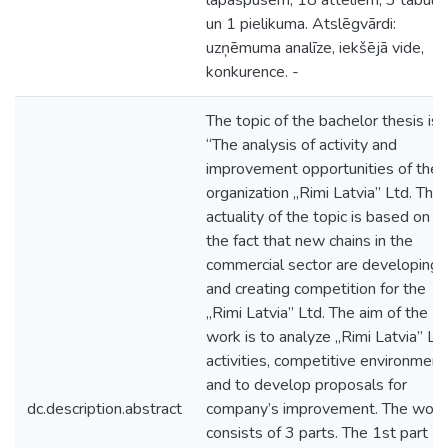
lapaspusēm, 18 attēliem, 3 tabul
un 1 pielikuma. Atslēgvārdi:
uzņēmuma analīze, iekšējā vide,
konkurence. -
The topic of the bachelor thesis is
“The analysis of activity and
improvement opportunities of the
organization „Rimi Latvia” Ltd. The
actuality of the topic is based on
the fact that new chains in the
commercial sector are developing
and creating competition for the
„Rimi Latvia” Ltd. The aim of the
work is to analyze „Rimi Latvia” Ltd
activities, competitive environment
and to develop proposals for
dc.description.abstract
company’s improvement. The work
consists of 3 parts. The 1st part