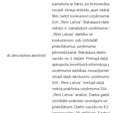
pamatota ar faktu, ka tirdzniecības
nozarē strauji attīstās jauni veikalu
tīkli, radot konkurenci uzņēmumam
SIA „Rimi Latvia”. Bakalaura darba
mērķis ir, izanalizējot uzņēmuma S
„Rimi Latvia” darbību un
konkurences vidi, izstrādāt
priekšlikumus uzņēmuma
pilnveidošanai. Bakalaura darbs
dc.description.abstract
sastāv no 3 daļām. Pirmajā daļā
apkopota teorētiskā informācija pa
uzņēmuma darbības nosacījumiem,
otrajā daļā raksturots uzņēmums
SIA „Rimi Latvia”, trešajā daļā
veikta praktiska uzņēmuma SIA
„Rimi Latvia” analīze. Darba gaitā
izstrādāti praktiski secinājumi un
priekšlikumi. Darbs sastāv no 62