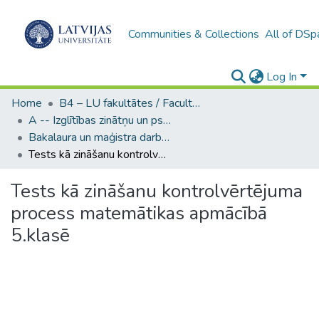
Communities & Collections
All of DSp
Log In
Home
B4 – LU fakultātes / Faculties of the UL
A -- Izglītības zinātņu un psiholoģijas fakultāte / Faculty of Education Sciences and Psychology
Bakalaura un maģistra darbi (PPMF) / Bachelor's and Master's theses
Tests kā zināšanu kontrolvērtējuma process matemātikas apmācībā 5.klasē
Tests kā zināšanu kontrolvērtējuma
process matemātikas apmācībā
5.klasē