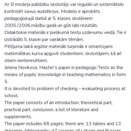
Ar šī modeļa palīdzību skolotājs var regulāri un sistemātiski
kontrolēt savus audzēkņus. Modelis ir aprobēts
pedagoģiskajā darbā ar 5. klases skolēniem
2005./2006.mācību gadā un gūti labi rezultāti.
Didaktiskie materiāli ir pielikumā testu uzdevumu veidā. Tie ir
izstrādāti 5. klasei par vairākām tēmām.
Pētījuma laikā iegūtie materiāli turpmāk ir izmantojami
matemātikas kursa apguvē studentiem, skolotājiem, kā arī
citiem ieinteresētiem.
Jelena Novikova. Master’s paper in pedagogic Tests as the
means of pupils’ knowledge in teaching mathematics in form
5.
It is devoted to problem of checking – evaluating process at
school.
The paper consists of an introduction, theoretical part,
practical part, conclusion, a list of literature and
supplements.
The paper includes 68 pages; there are: 13 tables and 13
drawings, bibliography: 47 sources of Latvian and Russian