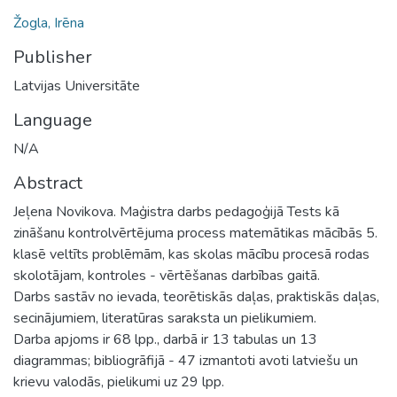
Žogla, Irēna
Publisher
Latvijas Universitāte
Language
N/A
Abstract
Jeļena Novikova. Maģistra darbs pedagoģijā Tests kā
zināšanu kontrolvērtējuma process matemātikas mācībās 5.
klasē veltīts problēmām, kas skolas mācību procesā rodas
skolotājam, kontroles - vērtēšanas darbības gaitā.
Darbs sastāv no ievada, teorētiskās daļas, praktiskās daļas,
secinājumiem, literatūras saraksta un pielikumiem.
Darba apjoms ir 68 lpp., darbā ir 13 tabulas un 13
diagrammas; bibliogrāfijā - 47 izmantoti avoti latviešu un
krievu valodās, pielikumi uz 29 lpp.