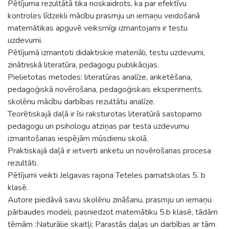
Pētījuma rezultātā tika noskaidrots, ka par efektīvu
kontroles līdzekli mācību prasmju un iemaņu veidošanā
matemātikas apguvē veiksmīgi izmantojami ir testu
uzdevumi.
Pētījumā izmantoti didaktiskie materiāli, testu uzdevumi,
zinātniskā literatūra, pedagogu publikācijas.
Pielietotas metodes: literatūras analīze, anketēšana,
pedagoģiskā novērošana, pedagoģiskais eksperiments,
skolēnu mācību darbības rezultātu analīze.
Teorētiskajā daļā ir īsi raksturotas literatūrā sastopamo
pedagogu un psihologu atziņas par testa uzdevumu
izmantošanas iespējām mūsdienu skolā.
Praktiskajā daļā ir ietverti anketu un novērošanas procesa
rezultāti.
Pētījumi veikti Jelgavas rajona Teteles pamatskolas 5. b
klasē.
Autore piedāvā savu skolēnu zināšanu, prasmju un iemaņu
pārbaudes modeli, pasniedzot matemātiku 5.b klasē, tādām
tēmām :Naturālie skaitļi; Parastās daļas un darbības ar tām.