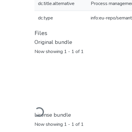
dc.title.alternative
Process management
dc.type
info:eu-repo/semant
Files
Original bundle
Now showing
1 - 1 of 1
Loading...
License bundle
Now showing
1 - 1 of 1