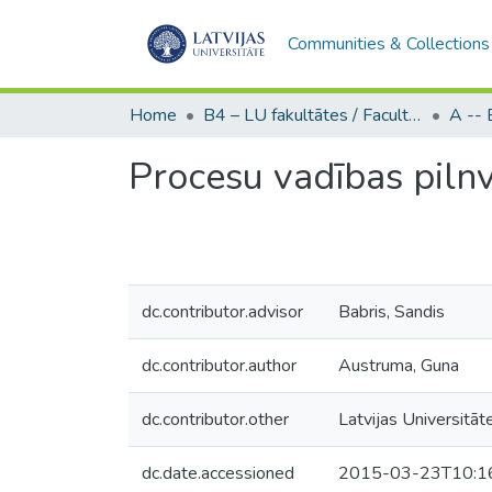
Communities & Collections
Home
B4 – LU fakultātes / Faculties of the UL
Procesu vadības piln
dc.contributor.advisor
Babris, Sandis
dc.contributor.author
Austruma, Guna
dc.contributor.other
Latvijas Universitāt
dc.date.accessioned
2015-03-23T10:1