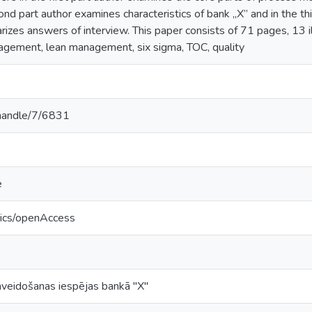
d part author examines characteristics of bank „X” and in the thi
zes answers of interview. This paper consists of 71 pages, 13 il
gement, lean management, six sigma, TOC, quality
v/handle/7/6831
e
tics/openAccess
nveidošanas iespējas bankā "X"