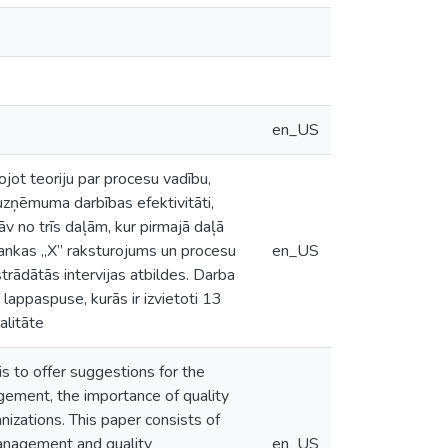
en_US
jot teoriju par procesu vadību,
uzņēmuma darbības efektivitāti,
v no trīs daļām, kur pirmajā daļā
 bankas „X” raksturojums un procesu
en_US
trādātās intervijas atbildes. Darba
appaspuse, kurās ir izvietoti 13
alitāte
 to offer suggestions for the
gement, the importance of quality
nizations. This paper consists of
management and quality
en_US