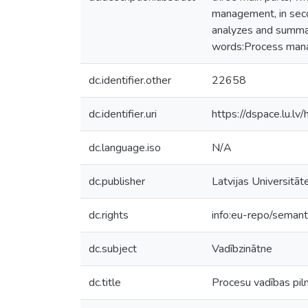
management, in secon
analyzes and summari
words:Process mana
dc.identifier.other
22658
dc.identifier.uri
https://dspace.lu.l
dc.language.iso
N/A
dc.publisher
Latvijas Universitāt
dc.rights
info:eu-repo/seman
dc.subject
Vadībzinātne
dc.title
Procesu vadības pil