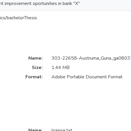
 improvement oportunities in bank "X"
ics/bachelorThesis
Name:
303-22658-Austruma_Guna_ga08037
Size:
1.44 MB
Format:
Adobe Portable Document Format
Name:
license.txt