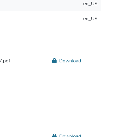
en_US
en_US
.pdf
Download
Download