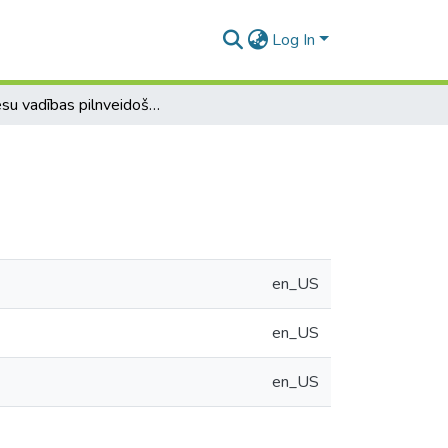
Log In
Procesu vadības pilnveidošanas iespējas bankā "X"
en_US
en_US
en_US