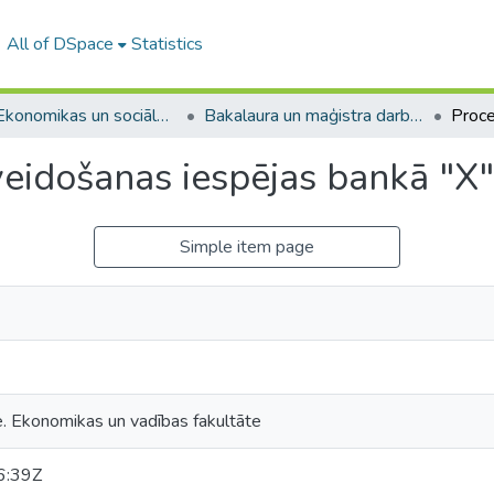
All of DSpace
Statistics
A -- Ekonomikas un sociālo zinātņu fakultāte / Faculty of Economics and Social Sciences
Bakalaura un maģistra darbi (ESZF) / Bachelor's and Master's theses
veidošanas iespējas bankā "X"
Simple item page
e. Ekonomikas un vadības fakultāte
6:39Z