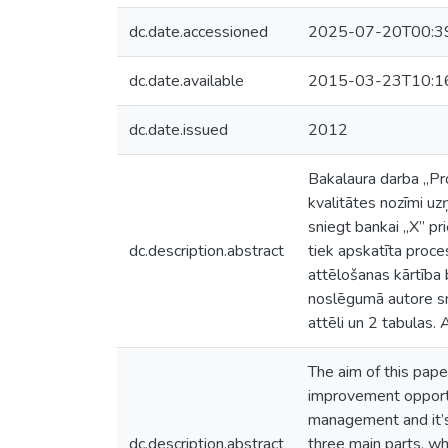
dc.date.accessioned
2025-07-20T00:3
dc.date.available
2015-03-23T10:1
dc.date.issued
2012
Bakalaura darba „Pro
kvalitātes nozīmi uz
sniegt bankai „X” pr
dc.description.abstract
tiek apskatīta proce
attēlošanas kārtība 
noslēgumā autore sni
attēli un 2 tabulas.
The aim of this pap
improvement opportu
management and it’s 
dc.description.abstract
three main parts, wh