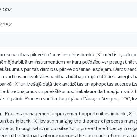
9:00Z
6:39Z
cesu vadības pilnveidošanas iespējas bankā „X” mērķis ir, apkopo
ņēmējdarbībā un instrumentiem, ar kuru palīdzību var paaugstināt 
iekšlikumus par tās darbības pilnveidošanas iespējām. Darbs sastā
su vadības un kvalitātes vadības būtība, otrajā daļā tiek sniegts
bankā „X” un trešajā daļā tiek analizētas un apkopotas autores izs
edz secinājumus un priekšlikumus. Bakalaura darba apjoms ir 71 l
 Atslēgvārdi: Procesu vadība, taupīgā vadīšana, seši sigma, TOC, kv
er „Process management improvement opportunities in bank „X”” is
nities in bank „X”, by summarizing the theories of process mana
tools, through which is possible to improve the efficiency in orga
ere in the first part author examines the core parts of process 