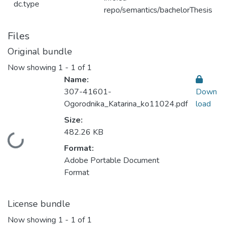
dc.type
repo/semantics/bachelorThesis
Files
Original bundle
Now showing
1 - 1 of 1
Name:
307-41601-
Down
Ogorodnika_Katarina_ko11024.pdf
load
Size:
482.26 KB
Loading...
Format:
Adobe Portable Document
Format
License bundle
Now showing
1 - 1 of 1