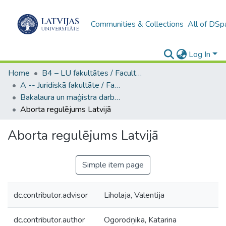
Communities & Collections
All of DSp
Log In
Home
B4 – LU fakultātes / Faculties of the UL
A -- Juridiskā fakultāte / Faculty of Law
Bakalaura un maģistra darbi (JF) / Bachelor's and Master's theses
Aborta regulējums Latvijā
Aborta regulējums Latvijā
Simple item page
dc.contributor.advisor
Liholaja, Valentija
dc.contributor.author
Ogorodņika, Katarina