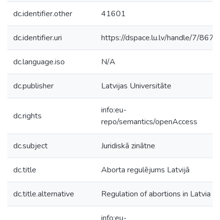
dc.identifier.other
41601
dc.identifier.uri
https://dspace.lu.lv/handle/7/8674
dc.language.iso
N/A
dc.publisher
Latvijas Universitāte
info:eu-
dc.rights
repo/semantics/openAccess
dc.subject
Juridiskā zinātne
dc.title
Aborta regulējums Latvijā
dc.title.alternative
Regulation of abortions in Latvia
info:eu-