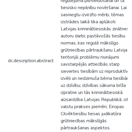
regulējuma pilnveidošanai un tā
tiesisko nepilnību novēršanai. Lai
sasniegtu izvirzīto mērķi, tēmas
izstrādes laikā tika aplūkoti
Latvijas krimināltiesiskās zinātnes
autoru darbi; pastāvošās tiesību
normas, kas regulē mākslīgo
grūtniecības pārtraukšanu Latvijas
teritorijā; problēmu risinājumi
dc.description.abstract
savstarpējās attiecībās starp
sievietes tiesībām uz reproduktīvo
izvēli un nedzimuša bērna tiesībām
uz dzīvību; dzīvības sākuma brīža
izpratne un tās krimināltiesiskā
aizsardzība Latvijas Republikā; citu
valstu prakses piemēri, Eiropas
Cilvēktiesību tiesas judikatūra
grūtniecības mākslīgās
pārtraukšanas aspektos.