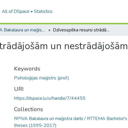
All of DSpace
Statistics
RPIVA Bakalaura un maģistra darbi / RTTEMA Bachelor's and Master's theses (1995-2017)
Dzīvesspēka resursi strādājošām un nestrādājošām vidējā brieduma sievietēm
strādājošām un nestrādājošām
Keywords
Psiholoģijas maģistrs (prof.)
URI
https://dspace.lu.lv/handle/7/44455
Collections
RPIVA Bakalaura un maģistra darbi / RTTEMA Bachelor's
theses (1995-2017)