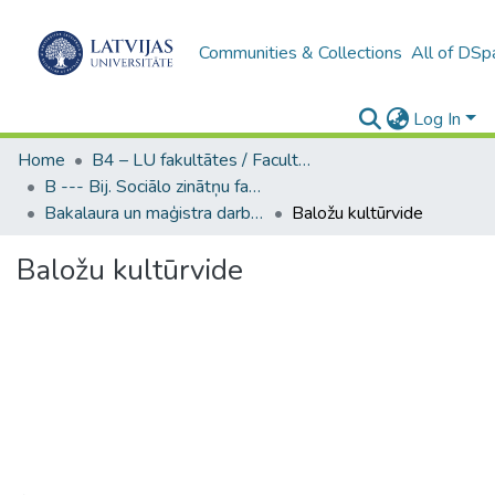
Communities & Collections
All of DSp
Log In
Home
B4 – LU fakultātes / Faculties of the UL
B --- Bij. Sociālo zinātņu fakultātes noslēguma darbi / Faculty of Social Sciences - Graduate works
Bakalaura un maģistra darbi (SZF) / Bachelor's and Master's theses
Baložu kultūrvide
Baložu kultūrvide