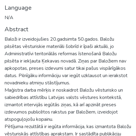
Language
N/A
Abstract
Baloži ir izveidojušies 20.gadsimta 50.gados. Baložu
pilsētas vēsturiskie materiāli šobrīd ir īpaši aktuāli, jo
Administratīvi teritoriālās reformas īstenošanā Baložu
pilsēta ir iekļauta Ķekavas novadā. Ziņas par Baložiem nav
apkopotas, preses izdevumi satur tikai pašus vispārīgākos
datus. Pilnīgāku informāciju var iegūt uzklausot un ierakstot
novadnieku atmiņu stāstījumus.
Maģistra darba mērķis ir noskaidrot Baložu vēsturisko un
sabiedrības attīstību Latvijas valsts vēstures kontekstā,
izmantot intervijās iegūtās ziņas, kā arī apzināt preses
izdevumos publicētos rakstus par Baložiem, izveidojot
atspoguļojošu kopainu.
Pētījuma rezultātā ir iegūta informācija, kas izmantota Baložu
vēsturiskās attīstības aprakstam. Ir sastādīta publikāciju