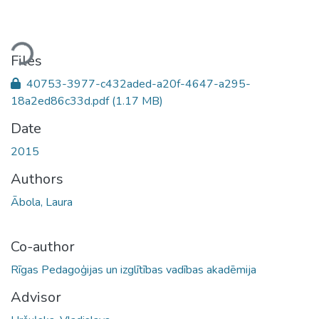
ding...
Files
40753-3977-c432aded-a20f-4647-a295-
18a2ed86c33d.pdf
(1.17 MB)
Date
2015
Authors
Ābola, Laura
Co-author
Rīgas Pedagoģijas un izglītības vadības akadēmija
Advisor