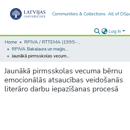
Communities & Collections
All of DSp
Log In
Home
RPIVA / RTTEMA (1995-2016)
RPIVA Bakalaura un maģistra darbi / RTTEMA Bachelor's and Master's theses (1995-2017)
Jaunākā pirmsskolas vecuma bērnu emocionālās atsaucības veidošanās literāro darbu iepazīšanas procesā
Jaunākā pirmsskolas vecuma bērnu
emocionālās atsaucības veidošanās
literāro darbu iepazīšanas procesā