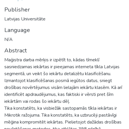
Publisher
Latvijas Universitāte
Language
N/A
Abstract
Maģistra darba mērķis ir izpētīt to, kādas tīmeklī
sasniedzamas iekārtas ir pieejamas interneta tīkla Latvijas
segmentā, un veikt šo iekārtu detalizētu klasificēšanu.
Izmantojot klasificēšanas posmā iegūtos datus, sniegt
drošības novērtējumus visām lielajām iekārtu klasēm. Kā arī
identificēt apdraudējumus, kas faktiski ir vērsti pret šīm
iekārtām vai rodas šo iekārtu dēļ.
Tika konstatēts, ka visbiežāk sastopamās tīkla iekārtas ir
Mikrotik ražojuma. Tika konstatēts, ka uzbrucēji pastāvīgi
mēģina kompromitēt iekārtas. Pielietojot dažādas drošības
novērtēšanas metodes, tika atklātas 398 pilnībā