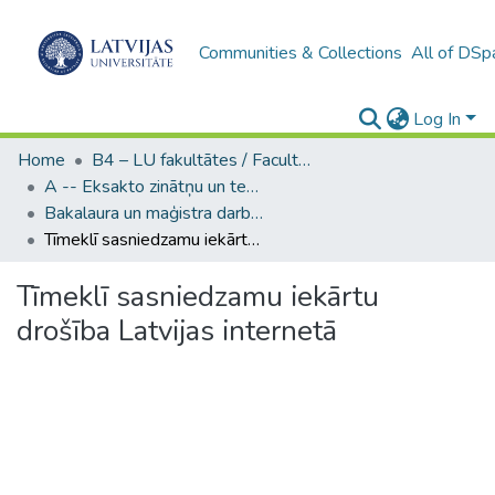
Communities & Collections
All of DSp
Log In
Home
B4 – LU fakultātes / Faculties of the UL
A -- Eksakto zinātņu un tehnoloģiju fakultāte / Faculty of Science and Technology
Bakalaura un maģistra darbi (EZTF) / Bachelor's and Master's theses
Tīmeklī sasniedzamu iekārtu drošība Latvijas internetā
Tīmeklī sasniedzamu iekārtu
drošība Latvijas internetā