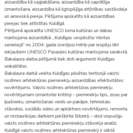
aizsardzība kā saglabāšana, aizsardzība kā saprātīga
izmantošana, aizsardzība kā ilgtspējīga attīstības sastāvdaļa
un ainaviskā pieeja. Pētījuma apskatīts kā aizsardzības
pieejas tiek attīstītas Kuldīgā.
Pētījumā apskatīta UNESCO loma kultūras un dabas
mantojuma aizsardzībā. „Kuldīgas vecpilsēta Ventas
senielejā” no 2004. gada izvirzījusi mērķi par iespēju tikt
iekļautiem UNESCO Pasaules kultūras mantojuma sarakstā.
Bakalaura darba pētījumā tiek doti argumenti Kuldīgas
unikalitātei.
Bakalaura darbā veikta Kuldīgas pilsētas teritorijā valsts
nozīmes arhitektūras pieminekļu aizsardzības efektivitātes
novērtējums. Valsts nozīmes arhitektūras pieminekļu
novērtējumam izmantotie kritēriji – pieminekļu tips, ziņas par
īpašnieku, izmantošanas veids un pakāpe, tehniskais
stāvoklis, sociālās vides un apkārtnes novērtējums, remonta
un restaurācijas darbiem piešķirtie līdzekļi – dod vispusīgu
valsts nozīmes arhitektūras pieminekļu stāvokļa analīzi.
Kuldīgā valsts nozīmes arhitektūras pieminekļi ir sliktā