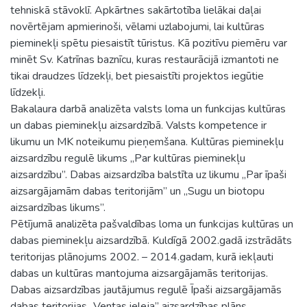
tehniskā stāvoklī. Apkārtnes sakārtotība lielākai daļai
novērtējam apmierinoši, vēlami uzlabojumi, lai kultūras
pieminekļi spētu piesaistīt tūristus. Kā pozitīvu piemēru var
minēt Sv. Katrīnas baznīcu, kuras restaurācijā izmantoti ne
tikai draudzes līdzekļi, bet piesaistīti projektos iegūtie
līdzekļi.
Bakalaura darbā analizēta valsts loma un funkcijas kultūras
un dabas pieminekļu aizsardzībā. Valsts kompetence ir
likumu un MK noteikumu pieņemšana. Kultūras pieminekļu
aizsardzību regulē likums „Par kultūras pieminekļu
aizsardzību”. Dabas aizsardzība balstīta uz likumu „Par īpaši
aizsargājamām dabas teritorijām” un „Sugu un biotopu
aizsardzības likums”.
Pētījumā analizēta pašvaldības loma un funkcijas kultūras un
dabas pieminekļu aizsardzībā. Kuldīgā 2002.gadā izstrādāts
teritorijas plānojums 2002. – 2014.gadam, kurā iekļauti
dabas un kultūras mantojuma aizsargājamās teritorijas.
Dabas aizsardzības jautājumus regulē Īpaši aizsargājamās
dabas teritorijas „Ventas ieleja” aizsardzības plāns.