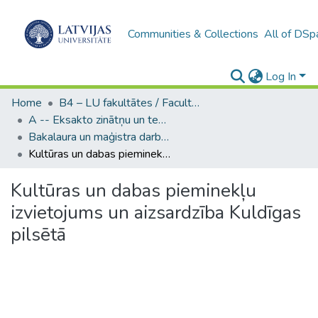
Communities & Collections
All of DSp
Log In
Home
B4 – LU fakultātes / Faculties of the UL
A -- Eksakto zinātņu un tehnoloģiju fakultāte / Faculty of Science and Technology
Bakalaura un maģistra darbi (EZTF) / Bachelor's and Master's theses
Kultūras un dabas pieminekļu izvietojums un aizsardzība Kuldīgas pilsētā
Kultūras un dabas pieminekļu
izvietojums un aizsardzība Kuldīgas
pilsētā