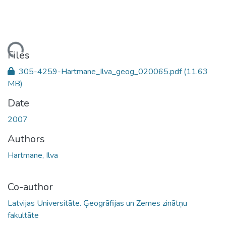
ading...
Files
305-4259-Hartmane_Ilva_geog_020065.pdf
(11.63
MB)
Date
2007
Authors
Hartmane, Ilva
Co-author
Latvijas Universitāte. Ģeogrāfijas un Zemes zinātņu
fakultāte