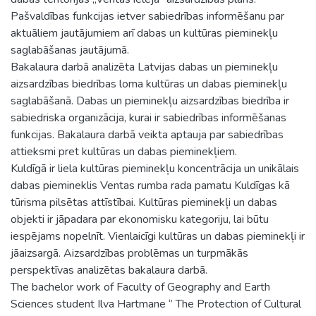
Pašvaldības funkcijas ietver sabiedrības informēšanu par
aktuāliem jautājumiem arī dabas un kultūras pieminekļu
saglabāšanas jautājumā.
Bakalaura darbā analizēta Latvijas dabas un pieminekļu
aizsardzības biedrības loma kultūras un dabas pieminekļu
saglabāšanā. Dabas un pieminekļu aizsardzības biedrība ir
sabiedriska organizācija, kurai ir sabiedrības informēšanas
funkcijas. Bakalaura darbā veikta aptauja par sabiedrības
attieksmi pret kultūras un dabas pieminekļiem.
Kuldīgā ir liela kultūras pieminekļu koncentrācija un unikālais
dabas piemineklis Ventas rumba rada pamatu Kuldīgas kā
tūrisma pilsētas attīstībai. Kultūras pieminekļi un dabas
objekti ir jāpadara par ekonomisku kategoriju, lai būtu
iespējams nopelnīt. Vienlaicīgi kultūras un dabas pieminekļi ir
jāaizsargā. Aizsardzības problēmas un turpmākās
perspektīvas analizētas bakalaura darbā.
The bachelor work of Faculty of Geography and Earth
Sciences student Ilva Hartmane ‘’ The Protection of Cultural