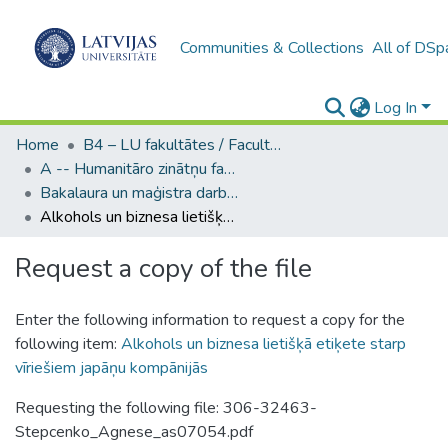
Communities & Collections
All of DSp
Log In
Home
B4 – LU fakultātes / Faculties of the UL
A -- Humanitāro zinātņu fakultāte / Faculty of Humanities
Bakalaura un maģistra darbi (HZF) / Bachelor's and Master's theses
Alkohols un biznesa lietišķā etiķete starp vīriešiem japāņu kompānijās
Request a copy of the file
Enter the following information to request a copy for the
following item:
Alkohols un biznesa lietišķā etiķete starp
vīriešiem japāņu kompānijās
Requesting the following file: 306-32463-
Stepcenko_Agnese_as07054.pdf