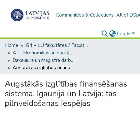
Communities & Collections
All of DSp
Log In
Home
B4 – LU fakultātes / Faculties of the UL
A -- Ekonomikas un sociālo zinātņu fakultāte / Faculty of Economics and Social Sciences
Bakalaura un maģistra darbi (ESZF) / Bachelor's and Master's theses
Augstākās izglītības finansēšanas sistēma, Igaunijā un Latvijā: tās pilnveidošanas iespējas
Augstākās izglītības finansēšanas
sistēma, Igaunijā un Latvijā: tās
pilnveidošanas iespējas