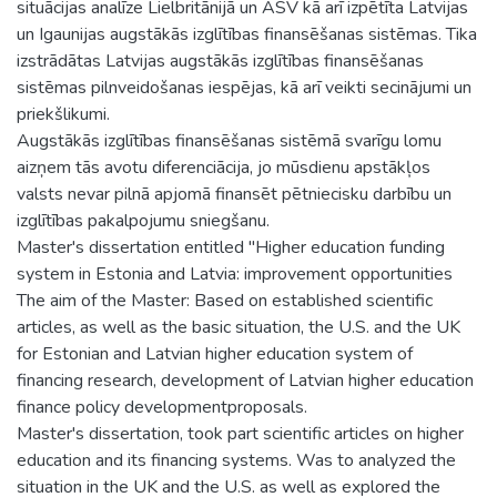
situācijas analīze Lielbritānijā un ASV kā arī izpētīta Latvijas
un Igaunijas augstākās izglītības finansēšanas sistēmas. Tika
izstrādātas Latvijas augstākās izglītības finansēšanas
sistēmas pilnveidošanas iespējas, kā arī veikti secinājumi un
priekšlikumi.
Augstākās izglītības finansēšanas sistēmā svarīgu lomu
aizņem tās avotu diferenciācija, jo mūsdienu apstākļos
valsts nevar pilnā apjomā finansēt pētniecisku darbību un
izglītības pakalpojumu sniegšanu.
Master's dissertation entitled "Higher education funding
system in Estonia and Latvia: improvement opportunities
The aim of the Master: Based on established scientific
articles, as well as the basic situation, the U.S. and the UK
for Estonian and Latvian higher education system of
financing research, development of Latvian higher education
finance policy developmentproposals.
Master's dissertation, took part scientific articles on higher
education and its financing systems. Was to analyzed the
situation in the UK and the U.S. as well as explored the