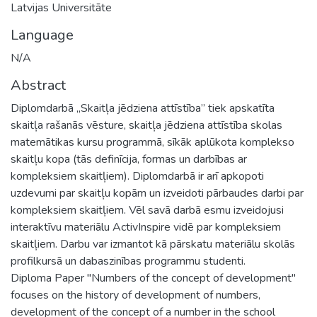
Latvijas Universitāte
Language
N/A
Abstract
Diplomdarbā „Skaitļa jēdziena attīstība” tiek apskatīta
skaitļa rašanās vēsture, skaitļa jēdziena attīstība skolas
matemātikas kursu programmā, sīkāk aplūkota komplekso
skaitļu kopa (tās definīcija, formas un darbības ar
kompleksiem skaitļiem). Diplomdarbā ir arī apkopoti
uzdevumi par skaitļu kopām un izveidoti pārbaudes darbi par
kompleksiem skaitļiem. Vēl savā darbā esmu izveidojusi
interaktīvu materiālu ActivInspire vidē par kompleksiem
skaitļiem. Darbu var izmantot kā pārskatu materiālu skolās
profilkursā un dabaszinības programmu studenti.
Diploma Paper "Numbers of the concept of development"
focuses on the history of development of numbers,
development of the concept of a number in the school