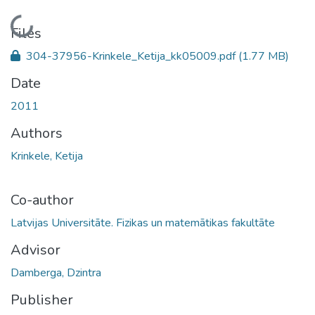
Loading...
Files
304-37956-Krinkele_Ketija_kk05009.pdf
(1.77 MB)
Date
2011
Authors
Krinkele, Ketija
Co-author
Latvijas Universitāte. Fizikas un matemātikas fakultāte
Advisor
Damberga, Dzintra
Publisher