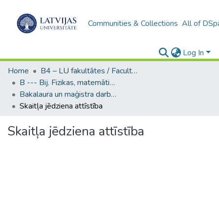
Communities & Collections
All of DSp
Log In
Home
B4 – LU fakultātes / Faculties of the UL
B --- Bij. Fizikas, matemātikas un optometrijas fakultātes studentu noslēguma darbi / Faculty of Physics, Mathematics and Optometry - Graduate works
Bakalaura un maģistra darbi (FMOF) / Bachelor's and Master's theses
Skaitļa jēdziena attīstība
Skaitļa jēdziena attīstība