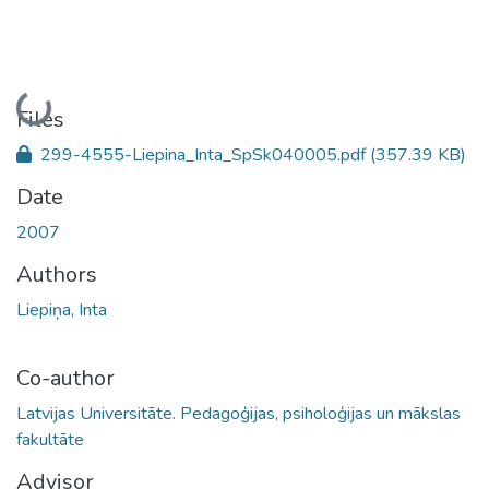
Loading...
Files
299-4555-Liepina_Inta_SpSk040005.pdf
(357.39 KB)
Date
2007
Authors
Liepiņa, Inta
Co-author
Latvijas Universitāte. Pedagoģijas, psiholoģijas un mākslas
fakultāte
Advisor