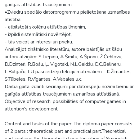
garīgas attīstības traucējumiem,
•Zviedru speciālo datorprogrammu pielietošana uzmanības
atīstībā:
- atbilstoši skolēnu attīstības līmenim,
- izpildi sistemātiski novērtējot,
- tās veicot ar interesi un prieku.
Analizējot zinātnisko literatūru, autore balstījās uz šādu
autoru atziņām: S.Liepiņu, A.Šmitu, A.Šponu, Ž.Čehlovu,
D.Dzinteri, R.Bošu, Ļ. Vigotski, N.L.Geidžu, D.C.Belineru,
L.Bulgaču, LU pasniedzēju lekciju materiāliem – K.Žīmantes,
S.Tūbeles, R.Vīgantes, A.Vabales u.c.
Darba gaitā izdarīti secinājumi par datorspēļu nozīmi bērnu ar
garīgās attīstības traucējumiem uzmanības attīstīšanā.
Objective of research: possibilities of computer games in
attention’s development
Content and tasks of the paper: The diploma paper consists
of 2 parts : theoreticak part and practical part.Theoretical
part contains the theoretical characterization of Sweedish