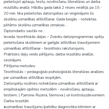
pielietojot aptauju, testu, novērošanu, literatūras un darba
rezultātu analīzi. Mācību gada laikā 2 reizes nedēļā, pa 15 -
20 min. tika pielietotas datorspēles un vingrinājumi šo
skolēnu uzmanības attīstīšanai. Gada beigās - noteiktas
pētāmo skolēnu uzmanības izmaiņas .
Diplomdarbs sastāv no :
Ievada, teorētiskās daļas – Zviedru datorprogrammas spēļu
pielietošana skolēniem ar garīgās attīstības traucējumiem
uzmanības attīstīšanai - teorētisks raksturojums.
Praktisko daļu veido pētījums, darba rezultātu analīze,
secinājumi.
Pētījuma metodes:
Teorētiskās – pedagoģiski psiholoģiskās literatūras analīzes
par uzmanības attīstības iespējām,
Datorspēļu nozīmes noteikšana uzmanības attīstīšanā ar
empīriskajām izpētes metodēm - novērošanu, aptauju,
testiem, ( Pjerona-Ruzera, Ņemova ) un kontroluzdevumiem.
Darba rezultāti:
•uzmanības traucējumu īpatnību diagnostika bērniem ar