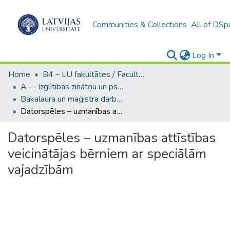
Communities & Collections
All of DSp
Log In
Home
B4 – LU fakultātes / Faculties of the UL
A -- Izglītības zinātņu un psiholoģijas fakultāte / Faculty of Education Sciences and Psychology
Bakalaura un maģistra darbi (PPMF) / Bachelor's and Master's theses
Datorspēles – uzmanības attīstības veicinātājas bērniem ar speciālām vajadzībām
Datorspēles – uzmanības attīstības
veicinātājas bērniem ar speciālām
vajadzībām