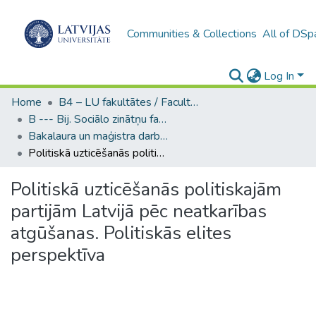
Communities & Collections
All of DSp
Log In
Home
B4 – LU fakultātes / Faculties of the UL
B --- Bij. Sociālo zinātņu fakultātes noslēguma darbi / Faculty of Social Sciences - Graduate works
Bakalaura un maģistra darbi (SZF) / Bachelor's and Master's theses
Politiskā uzticēšanās politiskajām partijām Latvijā pēc neatkarības atgūšanas. Politiskās elites perspektīva
Politiskā uzticēšanās politiskajām
partijām Latvijā pēc neatkarības
atgūšanas. Politiskās elites
perspektīva