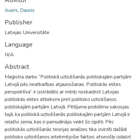
Advisor
Auers, Daunis
Publisher
Latvijas Universitāte
Language
N/A
Abstract
Maģistra darbs “Politiskā uzticēšanās politiskajām partijām
Latvijā pēc neatkarības atjaunošanas. Politiskās elites
perspektīva” ir izstrādāts ar mērķi noskaidrot Latvijas
politiskās elites attieksmi pret politisko uzticēšanos
politiskajām partijām Latvijā. Pētījuma problēma sakņojas
tajā, ka politiskā uzticēšanās politiskajām partjām Latvijā ir
relatīvi zema, kas ir pamudinājis veikt šo izpēti. Pēc
politiskās uzticēšanās teorijas analīzes tika izvirzīti dažādi
politisko uzticēšanos ietekmējošie faktori, atsevišķi izdalot