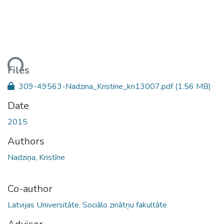
ding...
Files
309-49563-Nadzina_Kristine_kn13007.pdf
(1.56 MB)
Date
2015
Authors
Nadziņa, Kristīne
Co-author
Latvijas Universitāte. Sociālo zinātņu fakultāte