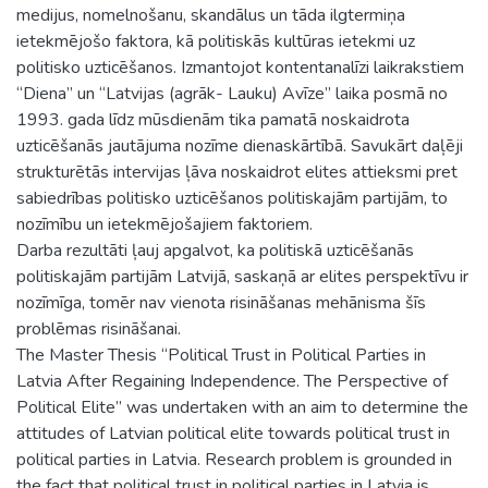
medijus, nomelnošanu, skandālus un tāda ilgtermiņa
ietekmējošo faktora, kā politiskās kultūras ietekmi uz
politisko uzticēšanos. Izmantojot kontentanalīzi laikrakstiem
“Diena” un “Latvijas (agrāk- Lauku) Avīze” laika posmā no
1993. gada līdz mūsdienām tika pamatā noskaidrota
uzticēšanās jautājuma nozīme dienaskārtībā. Savukārt daļēji
strukturētās intervijas ļāva noskaidrot elites attieksmi pret
sabiedrības politisko uzticēšanos politiskajām partijām, to
nozīmību un ietekmējošajiem faktoriem.
Darba rezultāti ļauj apgalvot, ka politiskā uzticēšanās
politiskajām partijām Latvijā, saskaņā ar elites perspektīvu ir
nozīmīga, tomēr nav vienota risināšanas mehānisma šīs
problēmas risināšanai.
The Master Thesis “Political Trust in Political Parties in
Latvia After Regaining Independence. The Perspective of
Political Elite” was undertaken with an aim to determine the
attitudes of Latvian political elite towards political trust in
political parties in Latvia. Research problem is grounded in
the fact that political trust in political parties in Latvia is