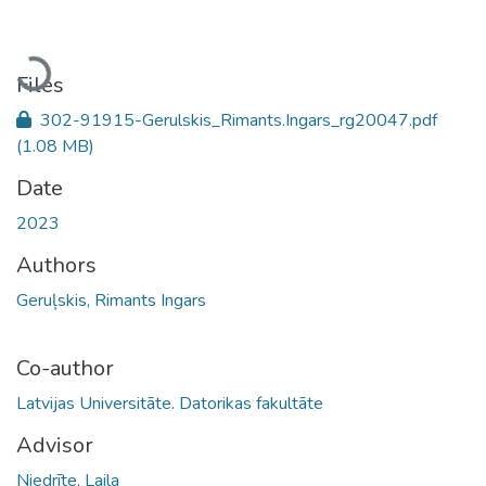
Loading...
Files
302-91915-Gerulskis_Rimants.Ingars_rg20047.pdf
(1.08 MB)
Date
2023
Authors
Geruļskis, Rimants Ingars
Co-author
Latvijas Universitāte. Datorikas fakultāte
Advisor
Niedrīte, Laila