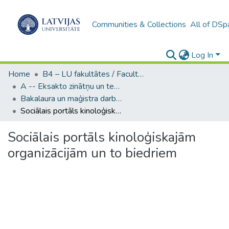
Communities & Collections
All of DSp
Log In
Home
B4 – LU fakultātes / Faculties of the UL
A -- Eksakto zinātņu un tehnoloģiju fakultāte / Faculty of Science and Technology
Bakalaura un maģistra darbi (EZTF) / Bachelor's and Master's theses
Sociālais portāls kinoloģiskajām organizācijām un to biedriem
Sociālais portāls kinoloģiskajām
organizācijām un to biedriem