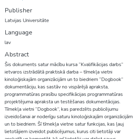
Publisher
Latvijas Universitāte
Language
lav
Abstract
Šis dokuments satur mācību kursa “Kvalifikācijas darbs”
ietvaros izstrādātā praktiskā darba – tīmekļa vietni
kinoloģiskajām organizācijām un to biedriem “Dogbook”
dokumentāciju, kas sastāv no vispārējā apraksta,
programmatūras prasību specifikācijas programmatūras
projektējuma apraksta un testēšanas dokumentācijas.
Tīmekļa vietni “Dogbook”, kas paredzēts publicējumu
izveidošanai ar noderīgu saturu kinoloģiskajām organizācijām
un to biedriem. Šī tīmekļa vietne satur funkcijas, kas ļauj
lietotājiem izveidot publicējumus, kurus citi lietotāji var
apskatīt un komentēt, kā arī lietotāji var dzēst savus