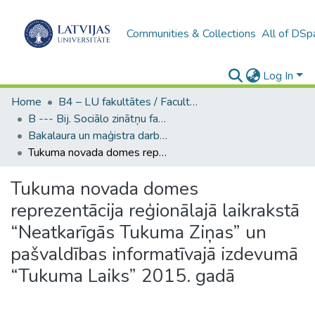
Communities & Collections
All of DSp
Log In
Home
B4 – LU fakultātes / Faculties of the UL
B --- Bij. Sociālo zinātņu fakultātes noslēguma darbi / Faculty of Social Sciences - Graduate works
Bakalaura un maģistra darbi (SZF) / Bachelor's and Master's theses
Tukuma novada domes reprezentācija reģionālajā laikrakstā “Neatkarīgās Tukuma Ziņas” un pašvaldības informatīvajā izdevumā “Tukuma Laiks” 2015. gadā
Tukuma novada domes
reprezentācija reģionālajā laikrakstā
“Neatkarīgās Tukuma Ziņas” un
pašvaldības informatīvajā izdevumā
“Tukuma Laiks” 2015. gadā