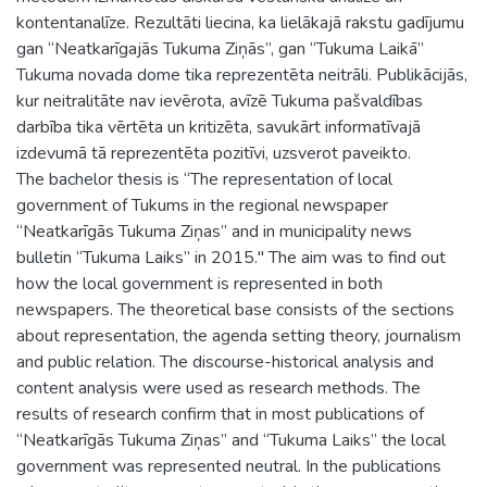
kontentanalīze. Rezultāti liecina, ka lielākajā rakstu gadījumu
gan “Neatkarīgajās Tukuma Ziņās”, gan “Tukuma Laikā”
Tukuma novada dome tika reprezentēta neitrāli. Publikācijās,
kur neitralitāte nav ievērota, avīzē Tukuma pašvaldības
darbība tika vērtēta un kritizēta, savukārt informatīvajā
izdevumā tā reprezentēta pozitīvi, uzsverot paveikto.
The bachelor thesis is “The representation of local
government of Tukums in the regional newspaper
“Neatkarīgās Tukuma Ziņas” and in municipality news
bulletin “Tukuma Laiks” in 2015." The aim was to find out
how the local government is represented in both
newspapers. The theoretical base consists of the sections
about representation, the agenda setting theory, journalism
and public relation. The discourse-historical analysis and
content analysis were used as research methods. The
results of research confirm that in most publications of
“Neatkarīgās Tukuma Ziņas” and “Tukuma Laiks” the local
government was represented neutral. In the publications