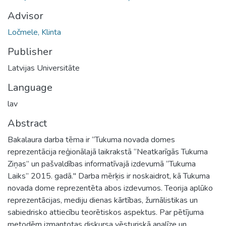
Advisor
Ločmele, Klinta
Publisher
Latvijas Universitāte
Language
lav
Abstract
Bakalaura darba tēma ir “Tukuma novada domes
reprezentācija reģionālajā laikrakstā “Neatkarīgās Tukuma
Ziņas” un pašvaldības informatīvajā izdevumā “Tukuma
Laiks” 2015. gadā." Darba mērķis ir noskaidrot, kā Tukuma
novada dome reprezentēta abos izdevumos. Teorija aplūko
reprezentācijas, mediju dienas kārtības, žurnālistikas un
sabiedrisko attiecību teorētiskos aspektus. Par pētījuma
metodēm izmantotas diskursa vēsturiskā analīze un