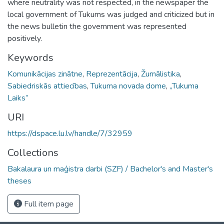
where neutrality was not respected, in the newspaper the
local government of Tukums was judged and criticized but in
the news bulletin the government was represented
positively.
Keywords
Komunikācijas zinātne
,
Reprezentācija
,
Žurnālistika
,
Sabiedriskās attiecības
,
Tukuma novada dome
,
„Tukuma
Laiks”
URI
https://dspace.lu.lv/handle/7/32959
Collections
Bakalaura un maģistra darbi (SZF) / Bachelor's and Master's
theses
Full item page