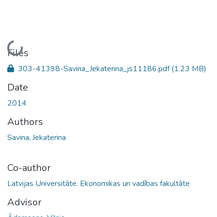
Loading...
Files
303-41398-Savina_Jekaterina_js11186.pdf
(1.23 MB)
Date
2014
Authors
Savina, Jekaterina
Co-author
Latvijas Universitāte. Ekonomikas un vadības fakultāte
Advisor