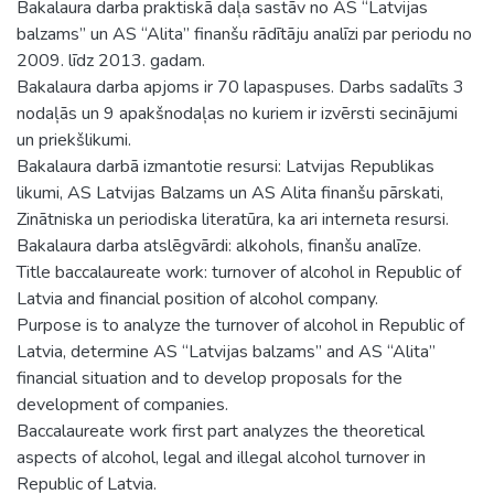
Bakalaura darba praktiskā daļa sastāv no AS “Latvijas
balzams” un AS “Alita” finanšu rādītāju analīzi par periodu no
2009. līdz 2013. gadam.
Bakalaura darba apjoms ir 70 lapaspuses. Darbs sadalīts 3
nodaļās un 9 apakšnodaļas no kuriem ir izvērsti secinājumi
un priekšlikumi.
Bakalaura darbā izmantotie resursi: Latvijas Republikas
likumi, AS Latvijas Balzams un AS Alita finanšu pārskati,
Zinātniska un periodiska literatūra, ka ari interneta resursi.
Bakalaura darba atslēgvārdi: alkohols, finanšu analīze.
Title baccalaureate work: turnover of alcohol in Republic of
Latvia and financial position of alcohol company.
Purpose is to analyze the turnover of alcohol in Republic of
Latvia, determine AS “Latvijas balzams” and AS “Alita”
financial situation and to develop proposals for the
development of companies.
Baccalaureate work first part analyzes the theoretical
aspects of alcohol, legal and illegal alcohol turnover in
Republic of Latvia.