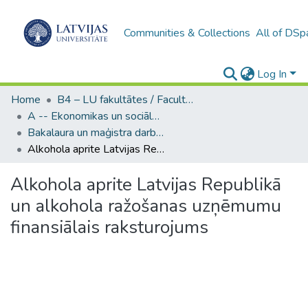
Communities & Collections
All of DSp
Log In
Home
B4 – LU fakultātes / Faculties of the UL
A -- Ekonomikas un sociālo zinātņu fakultāte / Faculty of Economics and Social Sciences
Bakalaura un maģistra darbi (ESZF) / Bachelor's and Master's theses
Alkohola aprite Latvijas Republikā un alkohola ražošanas uzņēmumu finansiālais raksturojums
Alkohola aprite Latvijas Republikā
un alkohola ražošanas uzņēmumu
finansiālais raksturojums