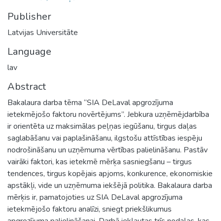
Publisher
Latvijas Universitāte
Language
lav
Abstract
Bakalaura darba tēma “SIA DeLaval apgrozījuma
ietekmējošo faktoru novērtējums”. Jebkura uzņēmējdarbība
ir orientēta uz maksimālas peļņas iegūšanu, tirgus daļas
saglabāšanu vai paplašināšanu, ilgstošu attīstības iespēju
nodrošināšanu un uzņēmuma vērtības palielināšanu. Pastāv
vairāki faktori, kas ietekmē mērķa sasniegšanu – tirgus
tendences, tirgus kopējais apjoms, konkurence, ekonomiskie
apstākļi, vide un uzņēmuma iekšējā politika. Bakalaura darba
mērķis ir, pamatojoties uz SIA DeLaval apgrozījuma
ietekmējošo faktoru analīzi, sniegt priekšlikumus
apgrozījuma palielināšanai. Darbā iekļautas trīs nodaļas, kas