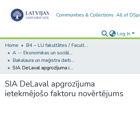
Communities & Collections
All of DSp
Log In
Home
B4 – LU fakultātes / Faculties of the UL
A -- Ekonomikas un sociālo zinātņu fakultāte / Faculty of Economics and Social Sciences
Bakalaura un maģistra darbi (ESZF) / Bachelor's and Master's theses
SIA DeLaval apgrozījuma ietekmējošo faktoru novērtējums
SIA DeLaval apgrozījuma
ietekmējošo faktoru novērtējums