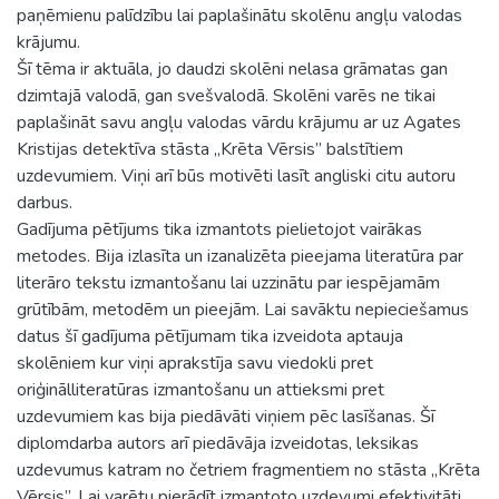
paņēmienu palīdzību lai paplašinātu skolēnu angļu valodas
krājumu.
Šī tēma ir aktuāla, jo daudzi skolēni nelasa grāmatas gan
dzimtajā valodā, gan svešvalodā. Skolēni varēs ne tikai
paplašināt savu angļu valodas vārdu krājumu ar uz Agates
Kristijas detektīva stāsta „Krēta Vērsis” balstītiem
uzdevumiem. Viņi arī būs motivēti lasīt angliski citu autoru
darbus.
Gadījuma pētījums tika izmantots pielietojot vairākas
metodes. Bija izlasīta un izanalizēta pieejama literatūra par
literāro tekstu izmantošanu lai uzzinātu par iespējamām
grūtībām, metodēm un pieejām. Lai savāktu nepieciešamus
datus šī gadījuma pētījumam tika izveidota aptauja
skolēniem kur viņi aprakstīja savu viedokli pret
oriģinālliteratūras izmantošanu un attieksmi pret
uzdevumiem kas bija piedāvāti viņiem pēc lasīšanas. Šī
diplomdarba autors arī piedāvāja izveidotas, leksikas
uzdevumus katram no četriem fragmentiem no stāsta „Krēta
Vērsis”. Lai varētu pierādīt izmantoto uzdevumi efektivitāti