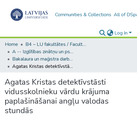
Communities & Collections
All of DSp
Log In
Home
B4 – LU fakultātes / Faculties of the UL
A -- Izglītības zinātņu un psiholoģijas fakultāte / Faculty of Education Sciences and Psychology
Bakalaura un maģistra darbi (PPMF) / Bachelor's and Master's theses
Agatas Kristas detektīvstāsti vidusskolnieku vārdu krājuma paplašināšanai angļu valodas stundās
Agatas Kristas detektīvstāsti
vidusskolnieku vārdu krājuma
paplašināšanai angļu valodas
stundās