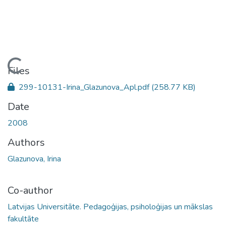
Loading...
Files
299-10131-Irina_Glazunova_Apl.pdf
(258.77 KB)
Date
2008
Authors
Glazunova, Irina
Co-author
Latvijas Universitāte. Pedagoģijas, psiholoģijas un mākslas
fakultāte