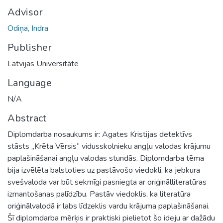
Advisor
Odiņa, Indra
Publisher
Latvijas Universitāte
Language
N/A
Abstract
Diplomdarba nosaukums ir: Agates Kristijas detektīvs
stāsts „Krēta Vērsis” vidusskolnieku angļu valodas krājumu
paplašināšanai angļu valodas stundās. Diplomdarba tēma
bija izvēlēta balstoties uz pastāvošo viedokli, ka jebkura
svešvaloda var būt sekmīgi pasniegta ar oriģinālliteratūras
izmantošanas palīdzību. Pastāv viedoklis, ka literatūra
oriģinālvalodā ir labs līdzeklis vardu krājuma paplašināšanai.
Šī diplomdarba mērķis ir praktiski pielietot šo ideju ar dažādu