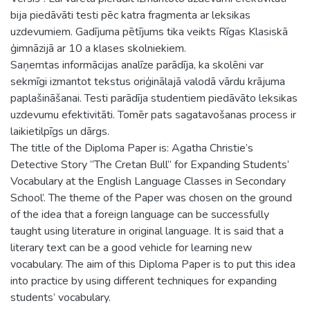
bija piedāvāti testi pēc katra fragmenta ar leksikas
uzdevumiem. Gadījuma pētījums tika veikts Rīgas Klasiskā
ģimnāzijā ar 10 a klases skolniekiem.
Saņemtas informācijas analīze parādīja, ka skolēni var
sekmīgi izmantot tekstus oriģinālajā valodā vārdu krājuma
paplašināšanai. Testi parādīja studentiem piedāvāto leksikas
uzdevumu efektivitāti. Tomēr pats sagatavošanas process ir
laikietilpīgs un dārgs.
The title of the Diploma Paper is: Agatha Christie’s
Detective Story “The Cretan Bull” for Expanding Students’
Vocabulary at the English Language Classes in Secondary
School’. The theme of the Paper was chosen on the ground
of the idea that a foreign language can be successfully
taught using literature in original language. It is said that a
literary text can be a good vehicle for learning new
vocabulary. The aim of this Diploma Paper is to put this idea
into practice by using different techniques for expanding
students’ vocabulary.