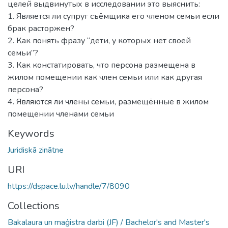
целей выдвинутых в исследовании это выяснить:
1. Является ли супруг съёмщика его членом семьи если
брак расторжен?
2. Как понять фразу “дети, у которых нет своей
семьи”?
3. Как констатировать, что персона размещена в
жилом помещении как член семьи или как другая
персона?
4. Являются ли члены семьи, размещённые в жилом
помещении членами семьи
Keywords
Juridiskā zinātne
URI
https://dspace.lu.lv/handle/7/8090
Collections
Bakalaura un maģistra darbi (JF) / Bachelor's and Master's