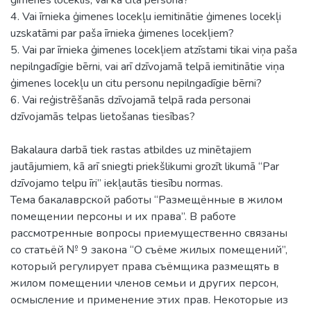
4. Vai īrnieka ģimenes locekļu iemitinātie ģimenes locekļi
uzskatāmi par paša īrnieka ģimenes locekļiem?
5. Vai par īrnieka ģimenes locekļiem atzīstami tikai viņa paša
nepilngadīgie bērni, vai arī dzīvojamā telpā iemitinātie viņa
ģimenes locekļu un citu personu nepilngadīgie bērni?
6. Vai reģistrēšanās dzīvojamā telpā rada personai
dzīvojamās telpas lietošanas tiesības?
Bakalaura darbā tiek rastas atbildes uz minētajiem
jautājumiem, kā arī sniegti priekšlikumi grozīt likumā “Par
dzīvojamo telpu īri” iekļautās tiesību normas.
Тема бакалаврской работы “Размещённые в жилом
помещении персоны и их права”. В работе
рассмотренные вопросы приемущественно связаны
со статьёй № 9 закона “О съёме жилых помещений”,
который регулирует права съёмщика размещять в
жилом помещении членов семьи и других персон,
осмысление и применение этих прав. Некоторые из