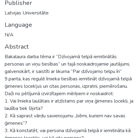
Publisher
Latvijas Universitāte
Language
N/A
Abstract
Bakalaura darba tēma ir “Dzīvojamā telpā iemitinātās
personas un viņu tiesības” un tajā noskaidrojamie jautājumi,
galvenokārt, ir saistīti ar likuma “Par dzīvojamo telpu īri”
9.panta, kas regulē īrnieka tiesības iemitināt dzīvojamā telpā
ģimenes locekļus un citas personas, izpratni, piemērošanu.
Daži no pētījumā izvirzītajiem mērķiem ir noskaidrot:
1. Vai īrnieka laulātais ir atzīstams par viņa ģimenes locekli, ja
laulība tiek šķirta?
2. Kā saprast vārdu savienojumu „bērni, kuriem nav savas
ģimenes”?
3. Kā konstatēt, vai persona dzīvojamā telpā ir iemitināta kā
ģimenes loceklis, vai kā cita persona?