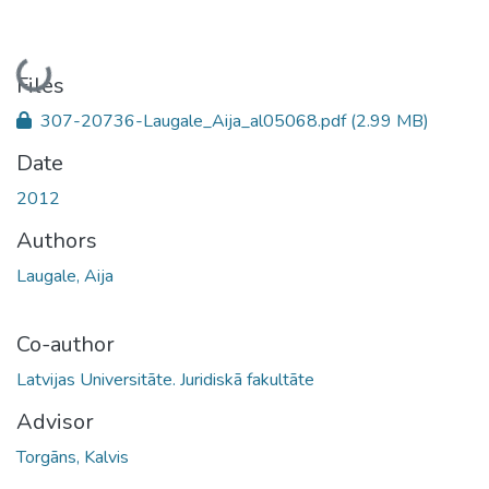
Loading...
Files
307-20736-Laugale_Aija_al05068.pdf
(2.99 MB)
Date
2012
Authors
Laugale, Aija
Co-author
Latvijas Universitāte. Juridiskā fakultāte
Advisor
Torgāns, Kalvis