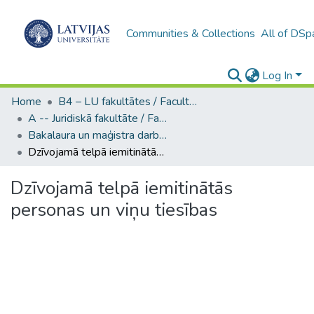
Communities & Collections
All of DSp
Log In
Home
B4 – LU fakultātes / Faculties of the UL
A -- Juridiskā fakultāte / Faculty of Law
Bakalaura un maģistra darbi (JF) / Bachelor's and Master's theses
Dzīvojamā telpā iemitinātās personas un viņu tiesības
Dzīvojamā telpā iemitinātās
personas un viņu tiesības