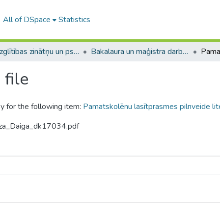
All of DSpace
Statistics
A -- Izglītības zinātņu un psiholoģijas fakultāte / Faculty of Education Sciences and Psychology
Bakalaura un maģistra darbi (PPMF) / Bachelor's and Master's theses
file
y for the following item:
Pamatskolēnu lasītprasmes pilnveide lit
aza_Daiga_dk17034.pdf