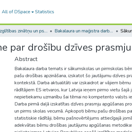
All of DSpace
Statistics
A -- Izglītības zinātņu un psiholoģijas fakultāte / Faculty of Education Sciences and Psychology
Bakalaura un maģistra darbi (PPMF) / Bachelor's and Master's theses
e par drošību dzīves prasmju
Abstract
Bakalaura darba temats ir sākumskolas un pirmskolas bē
pašu drošības apzināšana, izskatot šo jautājumu dzīves p
kontekstā. Darba aktualitāti var izskaidrot ar vājiem bērn
rādītājiem ES ietvaros, kur Latvija ieņem pirmo vietu šajā
nepietiekamu uzmanību šai tēmai no kompetento valsts ie
Darba pirmā daļā izskatītas dzīves prasmju apgūšanas p
un pirms skolas vecumā. Apkopoti bērnu pašu drošības 
statistiskie rādītāji, bērnu pašnovērtējums attiecīgajā jo
adekvātas bērnu drošības jautājumu apgūšanas metodikas