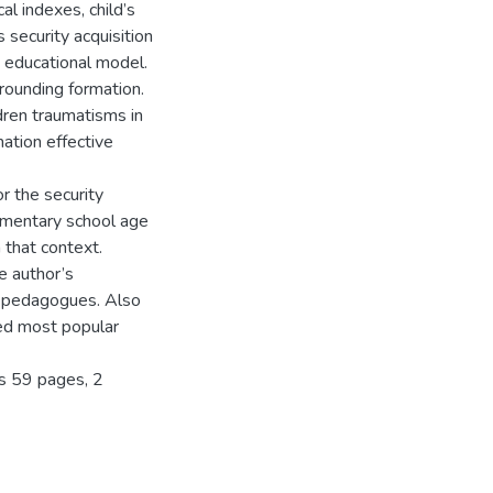
al indexes, child’s
 security acquisition
n educational model.
rrounding formation.
ldren traumatisms in
nation effective
r the security
ementary school age
 that context.
e author’s
nd pedagogues. Also
ned most popular
ns 59 pages, 2