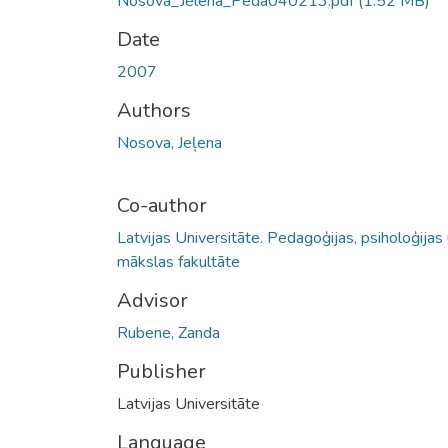
Nosova_Jelena_Peda040213.pdf
(1.52 MB)
Date
2007
Authors
Nosova, Jeļena
Co-author
Latvijas Universitāte. Pedagoģijas, psiholoģijas
mākslas fakultāte
Advisor
Rubene, Zanda
Publisher
Latvijas Universitāte
Language