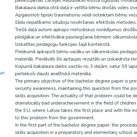
pielietojamas Latvijas Republikas esošā izglītības modeļa
Bakalaura darba otrā daļa ir veltīta bērnu drošās vides iz
Apgaismoti tipiski traumatismu veidi noteiktam bērnu vec
šādu nepatīkamo situāciju novēršanas efektīvās metodes.
Trešā daļā autore apkopo metodiskus norādījumus drošīb
pilnīgākai un efektīvākai pasniegšanai bērniem sākumskol
Izskatītas pedagogu funkcijas šajā kontekstā.
Pielikumā apkopoti bērnu vacāku un sākumskolas pedago
materiāli. Piedāvāti šīs aptaujas rezultāti un izskaidrota t
Kopumā bakalaura darbs sastāv no 3 daļām, satur 59 lapa
 un
pietiekoši daudz analītiskā materiāla.
The primary objective of the bachelor degree paper is pres
security awareness, maintaining this question from the posi
skills acquisition. The actuality of that problem could be d
dramatically bad underachievement in the field of childre
the EU, where Latvia takes the first place and with the ins
to this problem from the government.
In the first part of the bachelor degree paper, the procedur
skills acquisition in a preparatory and elementary school 