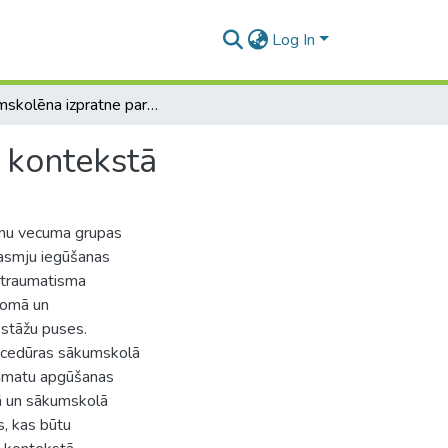
Log In
Sākumskolēna izpratne par drošību dzīves prasmju kontekstā
 kontekstā
rnu vecuma grupas
rasmju iegūšanas
u traumatisma
 jomā un
stāžu puses.
rocedūras sākumskolā
pamatu apgūšanas
mā un sākumskolā
, kas būtu