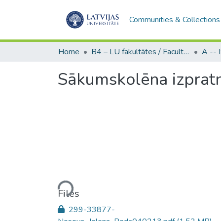
Communities & Collections
Home
B4 – LU fakultātes / Faculties of the UL
Sākumskolēna izpratn
Loading...
Files
299-33877-