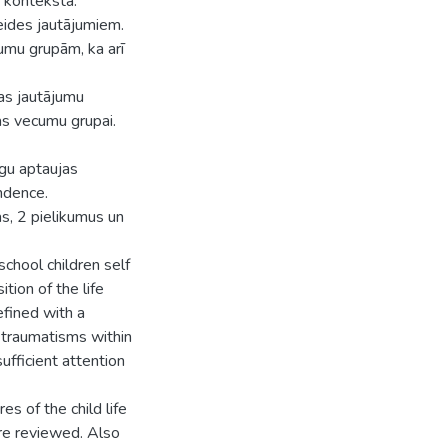
 kontekstā.
veides jautājumiem.
umu grupām, ka arī
as jautājumu
as vecumu grupai.
gu aptaujas
endence.
s, 2 pielikumus un
chool children self
tion of the life
efined with a
n traumatisms within
ufficient attention
es of the child life
are reviewed. Also