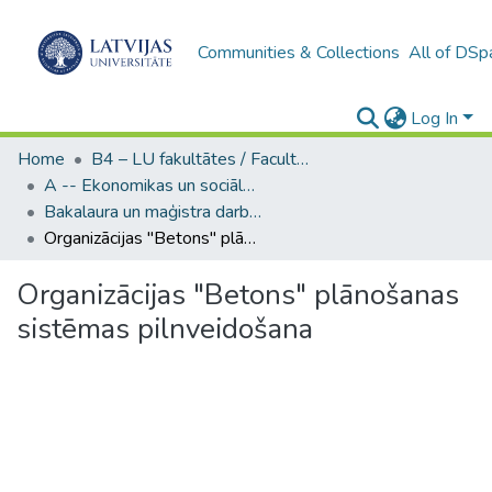
Communities & Collections
All of DSp
Log In
Home
B4 – LU fakultātes / Faculties of the UL
A -- Ekonomikas un sociālo zinātņu fakultāte / Faculty of Economics and Social Sciences
Bakalaura un maģistra darbi (ESZF) / Bachelor's and Master's theses
Organizācijas "Betons" plānošanas sistēmas pilnveidošana
Organizācijas "Betons" plānošanas
sistēmas pilnveidošana