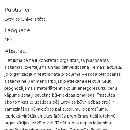
Publisher
Latvijas Universitāte
Language
N/A
Abstract
Pētījuma tēma ir konkrētas organizācijas plānošanas
sistēmas izvērtējums un tās pilnveidošana. Tēma ir aktuāla,
jo organizācijā ir neatrisināta problēma – esošā plānošanas
sistēma ne vienmēr darbojas pietiekami efektīvi. Grūti
prognozējamais materiāltehnisko un energoresursu cenu
kāpums strauji palielina būvniecības izmaksas. Pasaules
ekonomikas lejupslīdes dēļ Latvijas būvniecības tirgū ir
samazinājies būvniecības pakalpojumu pieprasījums.
Iepriekšminētās un citas ārējās problēmas tieši ietekmē
organizācijas iekšējo vidi. Tādēļ rodas nepieciešamība
regulāri pilnveidot organizācijas „Betons” plānošanas