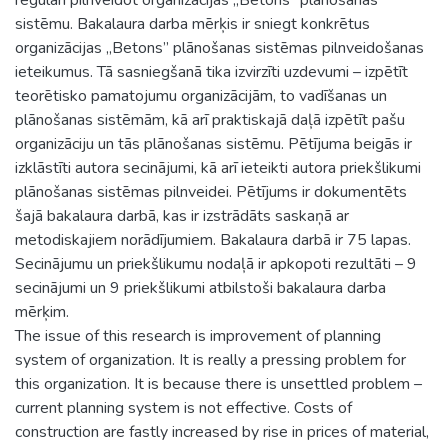
sistēmu. Bakalaura darba mērķis ir sniegt konkrētus
organizācijas „Betons” plānošanas sistēmas pilnveidošanas
ieteikumus. Tā sasniegšanā tika izvirzīti uzdevumi – izpētīt
teorētisko pamatojumu organizācijām, to vadīšanas un
plānošanas sistēmām, kā arī praktiskajā daļā izpētīt pašu
organizāciju un tās plānošanas sistēmu. Pētījuma beigās ir
izklāstīti autora secinājumi, kā arī ieteikti autora priekšlikumi
plānošanas sistēmas pilnveidei. Pētījums ir dokumentēts
šajā bakalaura darbā, kas ir izstrādāts saskaņā ar
metodiskajiem norādījumiem. Bakalaura darbā ir 75 lapas.
Secinājumu un priekšlikumu nodaļā ir apkopoti rezultāti – 9
secinājumi un 9 priekšlikumi atbilstoši bakalaura darba
mērķim.
The issue of this research is improvement of planning
system of organization. It is really a pressing problem for
this organization. It is because there is unsettled problem –
current planning system is not effective. Costs of
construction are fastly increased by rise in prices of material,