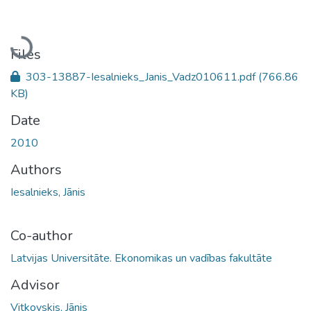
Loading...
Files
303-13887-Iesalnieks_Janis_Vadz010611.pdf
(766.86
KB)
Date
2010
Authors
Iesalnieks, Jānis
Co-author
Latvijas Universitāte. Ekonomikas un vadības fakultāte
Advisor
Vitkovskis, Jānis