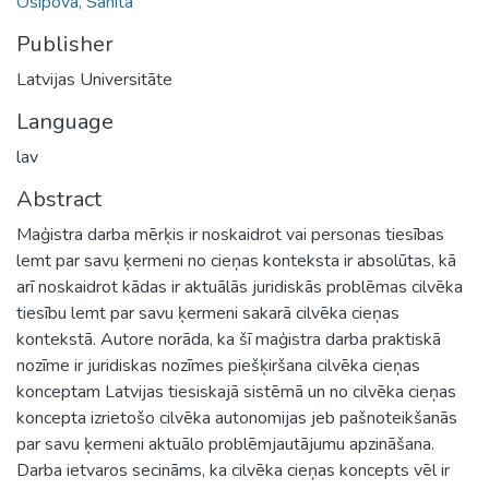
Osipova, Sanita
Publisher
Latvijas Universitāte
Language
lav
Abstract
Maģistra darba mērķis ir noskaidrot vai personas tiesības
lemt par savu ķermeni no cieņas konteksta ir absolūtas, kā
arī noskaidrot kādas ir aktuālās juridiskās problēmas cilvēka
tiesību lemt par savu ķermeni sakarā cilvēka cieņas
kontekstā. Autore norāda, ka šī maģistra darba praktiskā
nozīme ir juridiskas nozīmes piešķiršana cilvēka cieņas
konceptam Latvijas tiesiskajā sistēmā un no cilvēka cieņas
koncepta izrietošo cilvēka autonomijas jeb pašnoteikšanās
par savu ķermeni aktuālo problēmjautājumu apzināšana.
Darba ietvaros secināms, ka cilvēka cieņas koncepts vēl ir