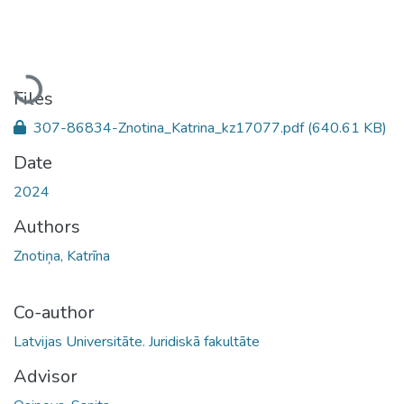
Loading...
Files
307-86834-Znotina_Katrina_kz17077.pdf
(640.61 KB)
Date
2024
Authors
Znotiņa, Katrīna
Co-author
Latvijas Universitāte. Juridiskā fakultāte
Advisor