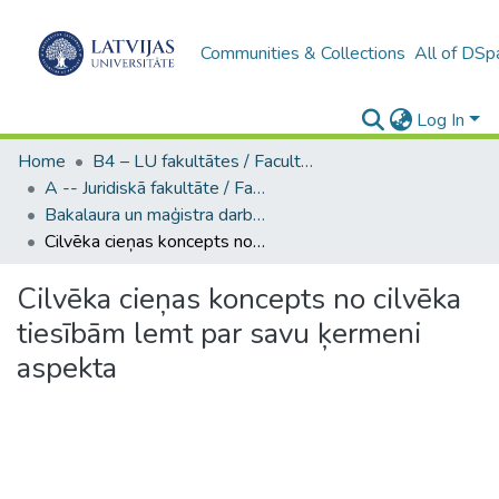
Communities & Collections
All of DSp
Log In
Home
B4 – LU fakultātes / Faculties of the UL
A -- Juridiskā fakultāte / Faculty of Law
Bakalaura un maģistra darbi (JF) / Bachelor's and Master's theses
Cilvēka cieņas koncepts no cilvēka tiesībām lemt par savu ķermeni aspekta
Cilvēka cieņas koncepts no cilvēka
tiesībām lemt par savu ķermeni
aspekta