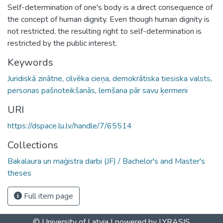
Self-determination of one's body is a direct consequence of
the concept of human dignity. Even though human dignity is
not restricted, the resulting right to self-determination is
restricted by the public interest.
Keywords
Juridiskā zinātne
,
cilvēka cieņa
,
demokrātiska tiesiska valsts
,
personas pašnoteikšanās
,
lemšana pār savu ķermeni
URI
https://dspace.lu.lv/handle/7/65514
Collections
Bakalaura un maģistra darbi (JF) / Bachelor's and Master's
theses
Full item page
© University of Latvia |
powered by LYRASIS