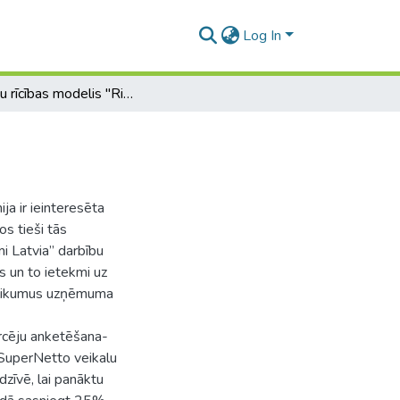
Log In
Pircēju rīcības modelis "Rimi Latvia" veikalos
a ir ieinteresēta
os tieši tās
i Latvia” darbību
as un to ietekmi uz
kšlikumus uzņēmuma
ircēju anketēšana-
 SuperNetto veikalu
 dzīvē, lai panāktu