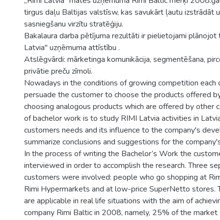
„Rimi Latvia” mātes uzņēmuma Rimi Baltic mērķi 2008.g
tirgus daļu Baltijas valstīsw, kas savukārt ļautu izstrādāt 
sasniegšanu virzītu stratēģiju.
Bakalaura darba pētījuma rezultāti ir pielietojami plānojo
Latvia" uzņēmuma attīstību .
Atslēgvārdi: mārketinga komunikācija, segmentēšana, pircē
privātie preču zīmoli.
Nowadays in the conditions of growing competition each c
persuade the customer to choose the products offered by 
choosing analogous products which are offered by other 
of bachelor work is to study RIMI Latvia activities in Latvia'
customers needs and its influence to the company's dev
summarize conclusions and suggestions for the company'
In the process of writing the Bachelor’s Work the custo
interviewed in order to accomplish the research. Three se
customers were involved: people who go shopping at Rim
Rimi Hypermarkets and at low-price SuperNetto stores. 
are applicable in real life situations with the aim of achiev
company Rimi Baltic in 2008, namely, 25% of the market s