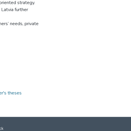
oriented strategy.
 Latvia further
ers’ needs, private
er's theses
ck