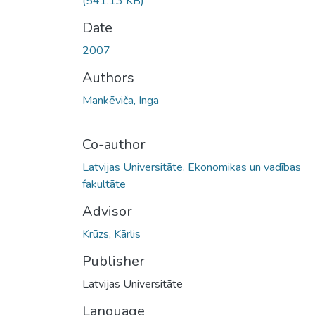
(541.13 KB)
Date
2007
Authors
Mankēviča, Inga
Co-author
Latvijas Universitāte. Ekonomikas un vadības
fakultāte
Advisor
Krūzs, Kārlis
Publisher
Latvijas Universitāte
Language