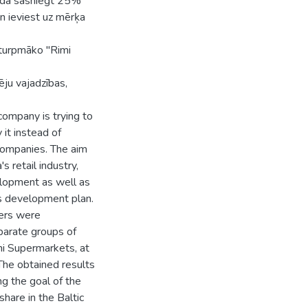
adā sasniegt 25%
un ieviest uz mērķa
t turpmāko "Rimi
ju vajadzības,
ompany is trying to
it instead of
companies. The aim
s retail industry,
elopment as well as
s development plan.
mers were
parate groups of
i Supermarkets, at
The obtained results
ing the goal of the
hare in the Baltic