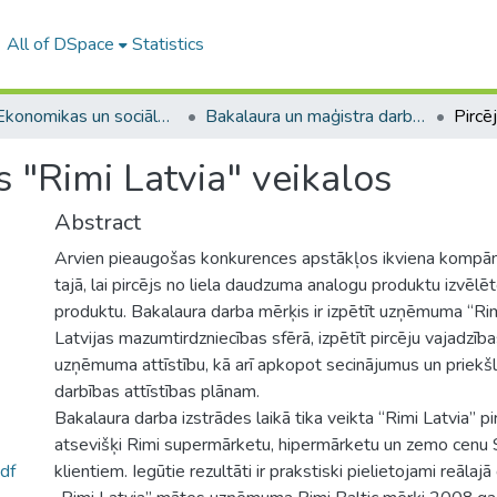
All of DSpace
Statistics
A -- Ekonomikas un sociālo zinātņu fakultāte / Faculty of Economics and Social Sciences
Bakalaura un maģistra darbi (ESZF) / Bachelor's and Master's theses
s "Rimi Latvia" veikalos
Abstract
Arvien pieaugošas konkurences apstākļos ikviena kompānij
tajā, lai pircējs no liela daudzuma analogu produktu izvēlēt
produktu. Bakalaura darba mērķis ir izpētīt uzņēmuma “Rim
Latvijas mazumtirdzniecības sfērā, izpētīt pircēju vajadzīb
uzņēmuma attīstību, kā arī apkopot secinājumus un prie
darbības attīstības plānam.
Bakalaura darba izstrādes laikā tika veikta “Rimi Latvia” p
atsevišķi Rimi supermārketu, hipermārketu un zemo cenu
df
klientiem. Iegūtie rezultāti ir prakstiski pielietojami reālajā