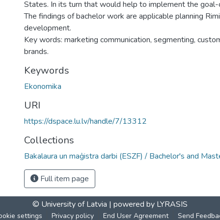
States. In its turn that would help to implement the goal-
The findings of bachelor work are applicable planning Rimi
development.
Key words: marketing communication, segmenting, custom
brands.
Keywords
Ekonomika
URI
https://dspace.lu.lv/handle/7/13312
Collections
Bakalaura un maģistra darbi (ESZF) / Bachelor's and Mast
Full item page
© University of Latvia |
powered by LYRASIS
ookie settings
Privacy policy
End User Agreement
Send Feedba