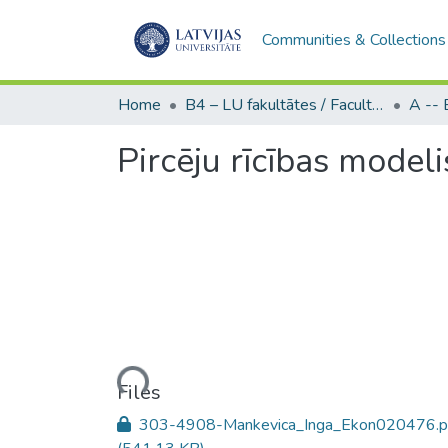
Communities & Collections
Home
B4 – LU fakultātes / Faculties of the UL
Pircēju rīcības modeli
Loading...
Files
303-4908-Mankevica_Inga_Ekon020476.p