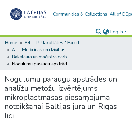
Communities & Collections
All of DSp
Log In
Home
B4 – LU fakultātes / Faculties of the UL
A -- Medicīnas un dzīvības zinātņu fakultāte / Faculty of Medicine and Life Sciences
Bakalaura un maģistra darbi (MDZF) / Bachelor's and Master's theses
Nogulumu paraugu apstrādes un analīžu metožu izvērtējums mikroplastmasas piesārņojuma noteikšanai Baltijas jūrā un Rīgas līcī
Nogulumu paraugu apstrādes un
analīžu metožu izvērtējums
mikroplastmasas piesārņojuma
noteikšanai Baltijas jūrā un Rīgas
līcī