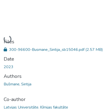
Loading...
Files
300-96600-Busmane_Sintija_sb15046.pdf
(2.57 MB)
Date
2023
Authors
Bušmane, Sintija
Co-author
Latvijas Universitāte. Ķīmijas fakultāte