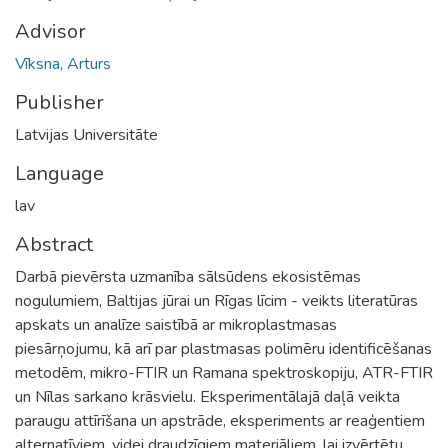
Advisor
Vīksna, Arturs
Publisher
Latvijas Universitāte
Language
lav
Abstract
Darbā pievērsta uzmanība sālsūdens ekosistēmas
nogulumiem, Baltijas jūrai un Rīgas līcim - veikts literatūras
apskats un analīze saistībā ar mikroplastmasas
piesārņojumu, kā arī par plastmasas polimēru identificēšanas
metodēm, mikro-FTIR un Ramana spektroskopiju, ATR-FTIR
un Nīlas sarkano krāsvielu. Eksperimentālajā daļā veikta
paraugu attīrīšana un apstrāde, eksperiments ar reaģentiem
alternatīviem, videi draudzīgiem materiāliem, lai izvērtētu