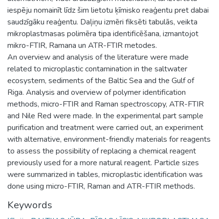
iespēju nomainīt līdz šim lietotu ķīmisko reaģentu pret dabai
saudzīgāku reaģentu. Daļiņu izmēri fiksēti tabulās, veikta
mikroplastmasas polimēra tipa identificēšana, izmantojot
mikro-FTIR, Ramana un ATR-FTIR metodes.
An overview and analysis of the literature were made
related to microplastic contamination in the saltwater
ecosystem, sediments of the Baltic Sea and the Gulf of
Riga. Analysis and overview of polymer identification
methods, micro-FTIR and Raman spectroscopy, ATR-FTIR
and Nile Red were made. In the experimental part sample
purification and treatment were carried out, an experiment
with alternative, environment-friendly materials for reagents
to assess the possibility of replacing a chemical reagent
previously used for a more natural reagent. Particle sizes
were summarized in tables, microplastic identification was
done using micro-FTIR, Raman and ATR-FTIR methods.
Keywords