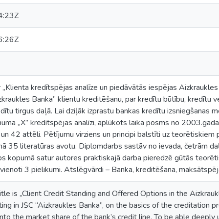
4:23Z
6:26Z
„Klienta kredītspējas analīze un piedāvātās iespējas Aizkraukles
kraukles Banka” klientu kreditēšanu, par kredītu būtību, kredītu ve
dītu tirgus daļā. Lai dziļāk izprastu bankas kredītu izsniegšanas 
ēmuma „X” kredītspējas analīzi, aplūkots laika posms no 2003.gad
un 42 attēli. Pētījumu virziens un principi balstīti uz teorētiskie
 35 literatūras avotu. Diplomdarbs sastāv no ievada, četrām da
bs kopumā satur autores praktiskajā darba pieredzē gūtās teorēt
ienoti 3 pielikumi. Atslēgvārdi – Banka, kreditēšana, maksātspēja, 
tle is „Client Credit Standing and Offered Options in the Aizkrau
ting in JSC “Aizkraukles Banka”, on the basics of the creditation p
into the market share of the bank’s credit line. To be able deepl