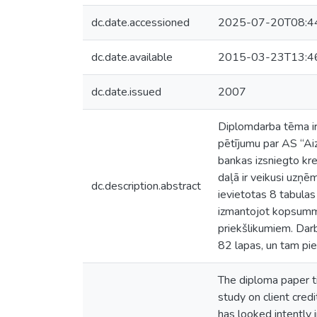
dc.date.accessioned
2025-07-20T08:4
dc.date.available
2015-03-23T13:4
dc.date.issued
2007
Diplomdarba tēma ir 
pētījumu par AS “Aiz
bankas izsniegto kre
daļā ir veikusi uzņ
dc.description.abstract
ievietotas 8 tabulas 
izmantojot kopsummā
priekšlikumiem. Dar
82 lapas, un tam piev
The diploma paper ti
study on client credi
has looked intently 