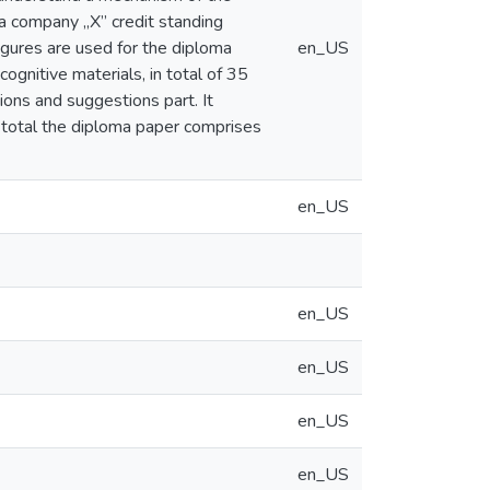
f a company „X” credit standing
figures are used for the diploma
en_US
ognitive materials, in total of 35
ions and suggestions part. It
n total the diploma paper comprises
en_US
en_US
en_US
en_US
en_US