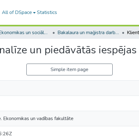
All of DSpace
Statistics
A -- Ekonomikas un sociālo zinātņu fakultāte / Faculty of Economics and Social Sciences
Bakalaura un maģistra darbi (ESZF) / Bachelor's and Master's theses
analīze un piedāvātās iespēja
Simple item page
e. Ekonomikas un vadības fakultāte
6:26Z