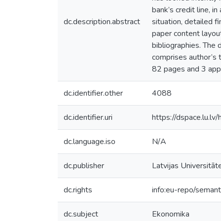
bank’s credit line, i
dc.description.abstract
situation, detailed 
paper content layout
bibliographies. The 
comprises author’s t
82 pages and 3 app
dc.identifier.other
4088
dc.identifier.uri
https://dspace.lu.l
dc.language.iso
N/A
dc.publisher
Latvijas Universitāt
dc.rights
info:eu-repo/seman
dc.subject
Ekonomika