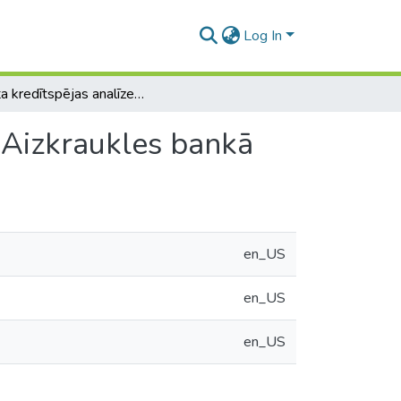
Log In
Klienta kredītspējas analīze un piedāvātās iespējas Aizkraukles bankā
s Aizkraukles bankā
en_US
en_US
en_US