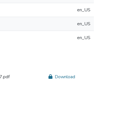
en_US
en_US
en_US
.pdf
Download