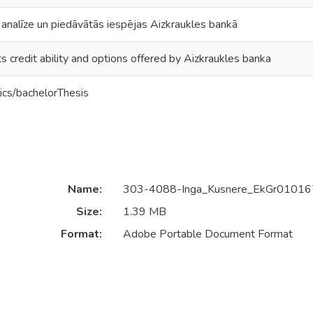
 analīze un piedāvātās iespējas Aizkraukles bankā
ts credit ability and options offered by Aizkraukles banka
ics/bachelorThesis
Name:
303-4088-Inga_Kusnere_EkGr010167
Size:
1.39 MB
Format:
Adobe Portable Document Format