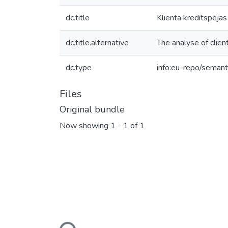
dc.title
Klienta kredītspējas
dc.title.alternative
The analyse of clien
dc.type
info:eu-repo/semant
Files
Original bundle
Now showing
1 - 1 of 1
Loading...