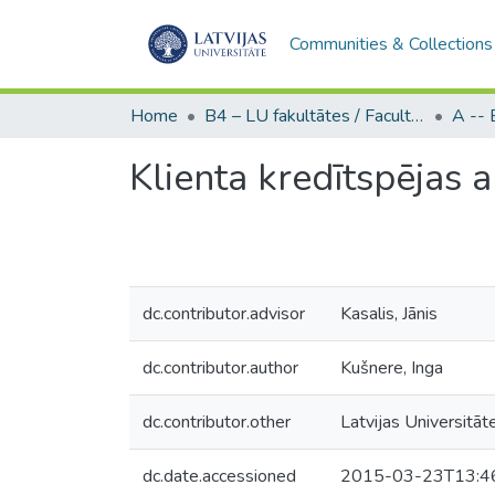
Communities & Collections
Home
B4 – LU fakultātes / Faculties of the UL
Klienta kredītspējas 
dc.contributor.advisor
Kasalis, Jānis
dc.contributor.author
Kušnere, Inga
dc.contributor.other
Latvijas Universitāt
dc.date.accessioned
2015-03-23T13:4