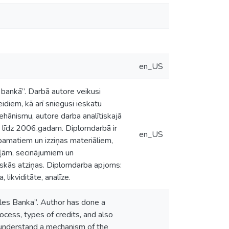
en_US
 bankā”. Darbā autore veikusi
idiem, kā arī sniegusi ieskatu
mehānismu, autore darba analītiskajā
a līdz 2006.gadam. Diplomdarbā ir
en_US
m pamatiem un izziņas materiāliem,
ļām, secinājumiem un
iskās atziņas. Diplomdarba apjoms:
likviditāte, analīze.
kles Banka”. Author has done a
rocess, types of credits, and also
y understand a mechanism of the