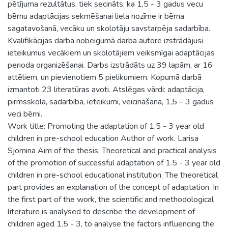
pētījuma rezultātus, tiek secināts, ka 1,5 - 3 gadus vecu
bērnu adaptācijas sekmēšanai liela nozīme ir bērna
sagatavošanā, vecāku un skolotāju savstarpēja sadarbība.
Kvalifikācijas darba nobeigumā darba autore izstrādājusi
ieteikumus vecākiem un skolotājiem veiksmīgai adaptācijas
perioda organizēšanai. Darbs izstrādāts uz 39 lapām, ar 16
attēliem, un pievienotiem 5 pielikumiem. Kopumā darbā
izmantoti 23 literatūras avoti. Atslēgas vārdi: adaptācija,
pirmsskola, sadarbība, ieteikumi, veicināšana, 1,5 – 3 gadus
veci bērni.
Work title: Promoting the adaptation of 1.5 - 3 year old
children in pre-school education Author of work. Larisa
Sjomina Aim of the thesis: Theoretical and practical analysis
of the promotion of successful adaptation of 1.5 - 3 year old
children in pre-school educational institution. The theoretical
part provides an explanation of the concept of adaptation. In
the first part of the work, the scientific and methodological
literature is analysed to describe the development of
children aged 1.5 - 3, to analyse the factors influencing the