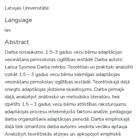
Latvijas Universitāte
Language
lav
Abstract
Darba nosaukums: 1.5–3 gadus vecu bērnu adaptācijas
veicināšana pirmsskolas izglītības iestādē Darba autors:
Larisa Sjomina Darba mērķis: Teorētiski un praktiski analizēti
izzināt 1,5 – 3 gadus vecu bērnu sekmīgas adaptācijas
veicināšanu pirmskolas izglītības iestādē. Teorētiskajā daļā
sniegts adaptācijas jēdziena skaidrojums. Darba pirmajā
daļā, analizējot zinātnisko un metodisko literatūru, tiek
izpētīts 1,5 – 3 gadus vecu bērnu attīstības raksturojums,
adaptācijas procesu ietekmējošo faktoru analīze, pedagoga
darba organizēšana adaptācijas periodā. Darba empīriskajā
daļā tiek izmantota darba autores veidota vecāku aptauja.
Analizējot teorētiskās atziņas un, apkopojot empīriskā