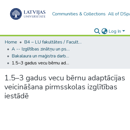
Communities & Collections
All of DSp
Log In
Home
B4 – LU fakultātes / Faculties of the UL
A -- Izglītības zinātņu un psiholoģijas fakultāte / Faculty of Education Sciences and Psychology
Bakalaura un maģistra darbi (PPMF) / Bachelor's and Master's theses
1.5–3 gadus vecu bērnu adaptācijas veicināšana pirmsskolas izglītības iestādē
1.5–3 gadus vecu bērnu adaptācijas
veicināšana pirmsskolas izglītības
iestādē