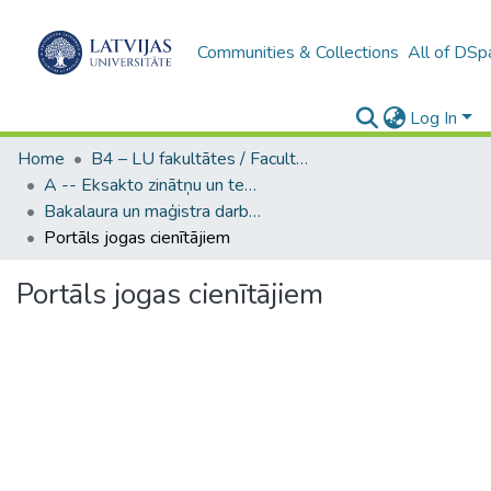
Communities & Collections
All of DSp
Log In
Home
B4 – LU fakultātes / Faculties of the UL
A -- Eksakto zinātņu un tehnoloģiju fakultāte / Faculty of Science and Technology
Bakalaura un maģistra darbi (EZTF) / Bachelor's and Master's theses
Portāls jogas cienītājiem
Portāls jogas cienītājiem