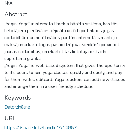
N/A
Abstract
„Yogini Yoga” ir interneta tīmekļa bāzēta sistēma, kas tās
lietotājiem piedāvā iespēju ātri un ērti pieteikties jogas
nodarbībām, un norēķināties par tām internetā, izmantojot
maksājumu karti. Jogas pasniedzēji var vienkārši pievienot
jaunas nodarbības, un izkārtot tās lietotājam skaidri
saprotamā grafikā.
„Yogini Yoga” is web based system that gives the oportunity
to it’s users to join yoga classes quickly and easily, and pay
for them with creditcard. Yoga teachers can add new classes
and arrange them in a user friendly schedule.
Keywords
Datorzinātne
URI
https://dspace.lu.lv/handle/7/14887