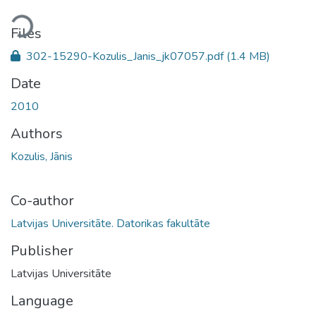
ding...
Files
302-15290-Kozulis_Janis_jk07057.pdf
(1.4 MB)
Date
2010
Authors
Kozulis, Jānis
Co-author
Latvijas Universitāte. Datorikas fakultāte
Publisher
Latvijas Universitāte
Language