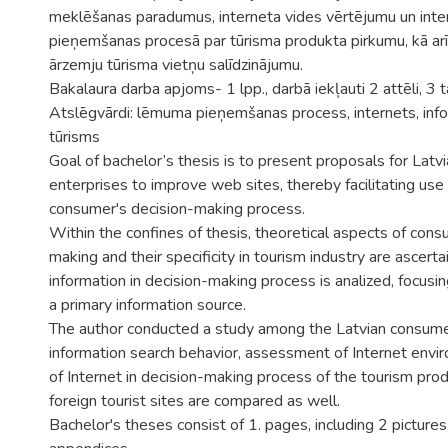
meklēšanas paradumus, interneta vides vērtējumu un int
pieņemšanas procesā par tūrisma produkta pirkumu, kā arī 
ārzemju tūrisma vietņu salīdzinājumu.
Bakalaura darba apjoms- 1 lpp., darbā iekļauti 2 attēli, 3 t
Atslēgvārdi: lēmuma pieņemšanas process, internets, infor
tūrisms
Goal of bachelor’s thesis is to present proposals for Latv
enterprises to improve web sites, thereby facilitating use 
consumer's decision-making process.
Within the confines of thesis, theoretical aspects of cons
making and their specificity in tourism industry are ascerta
information in decision-making process is analized, focusin
a primary information source.
The author conducted a study among the Latvian consumers
information search behavior, assessment of Internet envi
of Internet in decision-making process of the tourism prod
foreign tourist sites are compared as well.
Bachelor's theses consist of 1. pages, including 2 pictures