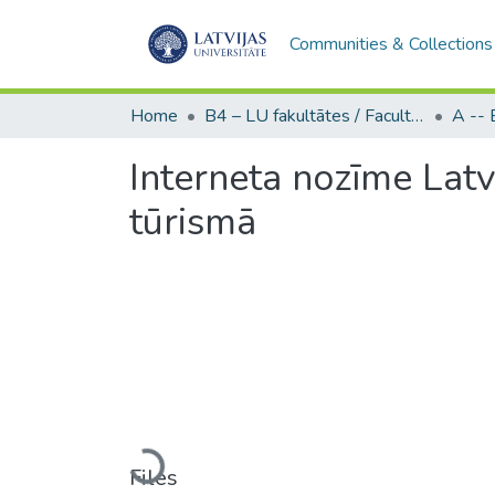
Communities & Collections
Home
B4 – LU fakultātes / Faculties of the UL
Interneta nozīme Lat
tūrismā
Loading...
Files