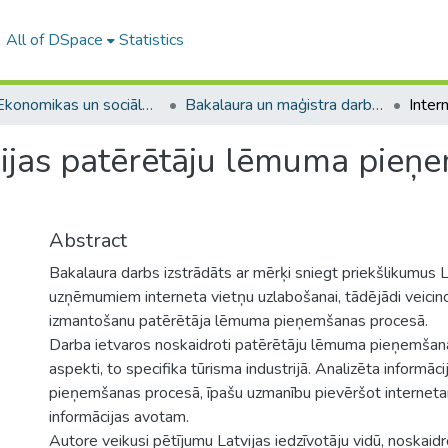
All of DSpace
Statistics
A -- Ekonomikas un sociālo zinātņu fakultāte / Faculty of Economics and Social Sciences
Bakalaura un maģistra darbi (ESZF) / Bachelor's and Master's theses
vijas patērētāju lēmuma pieņ
Abstract
Bakalaura darbs izstrādāts ar mērķi sniegt priekšlikumus L
uzņēmumiem interneta vietņu uzlabošanai, tādējādi veicino
izmantošanu patērētāja lēmuma pieņemšanas procesā.
Darba ietvaros noskaidroti patērētāju lēmuma pieņemšana
aspekti, to specifika tūrisma industrijā. Analizēta inform
pieņemšanas procesā, īpašu uzmanību pievēršot internet
informācijas avotam.
Autore veikusi pētījumu Latvijas iedzīvotāju vidū, noskaidr