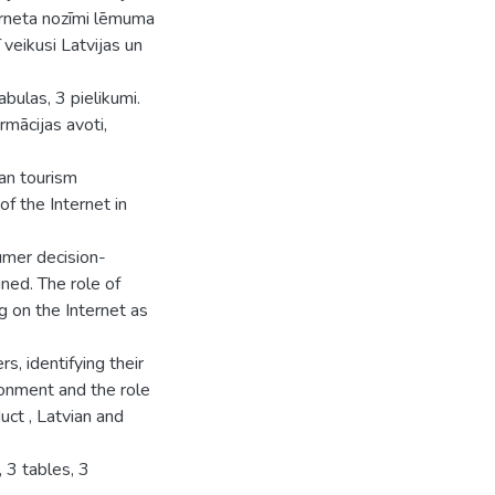
erneta nozīmi lēmuma
veikusi Latvijas un
abulas, 3 pielikumi.
mācijas avoti,
ian tourism
of the Internet in
umer decision-
ined. The role of
g on the Internet as
, identifying their
ronment and the role
uct , Latvian and
, 3 tables, 3