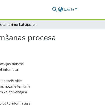
Log In
Interneta nozīme Latvijas patērētāju lēmuma pieņemšanas procesā tūrismā
emšanas procesā
atvijas tūrisma
t interneta
s teorētiskie
ācijas nozīme lēmuma
am kā galvenajam
ojot to informācijas