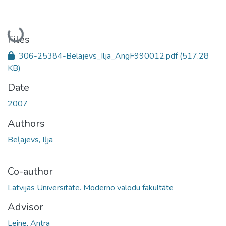
Loading...
Files
306-25384-Belajevs_Ilja_AngF990012.pdf
(517.28
KB)
Date
2007
Authors
Beļajevs, Iļja
Co-author
Latvijas Universitāte. Moderno valodu fakultāte
Advisor
Leine, Antra