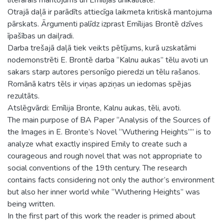
Otrajā daļā ir parādīts attiecīga laikmeta kritiskā mantojuma
pārskats. Ārgumenti palīdz izprast Emīlijas Brontē dzīves
īpašības un daiļradi.
Darba trešajā daļā tiek veikts pētījums, kurā uzskatāmi
nodemonstrēti E. Brontē darba “Kalnu aukas” tēlu avoti un
sakars starp autores personīgo pieredzi un tēlu rašanos.
Romānā katrs tēls ir viņas apziņas un iedomas spējas
rezultāts.
Atslēgvārdi: Emīlija Bronte, Kalnu aukas, tēli, avoti.
The main purpose of BA Paper “Analysis of the Sources of
the Images in E. Bronte’s Novel “Wuthering Heights”” is to
analyze what exactly inspired Emily to create such a
courageous and rough novel that was not appropriate to
social conventions of the 19th century. The research
contains facts considering not only the author’s environment
but also her inner world while “Wuthering Heights” was
being written.
In the first part of this work the reader is primed about