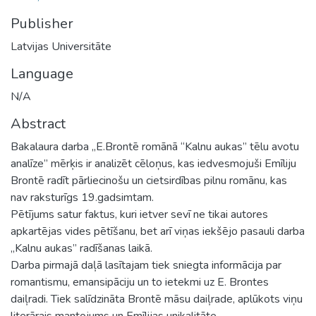
Publisher
Latvijas Universitāte
Language
N/A
Abstract
Bakalaura darba „E.Brontē romānā “Kalnu aukas” tēlu avotu
analīze” mērķis ir analizēt cēloņus, kas iedvesmojuši Emīliju
Brontē radīt pārliecinošu un cietsirdības pilnu romānu, kas
nav raksturīgs 19.gadsimtam.
Pētījums satur faktus, kuri ietver sevī ne tikai autores
apkartējas vides pētīšanu, bet arī viņas iekšējo pasauli darba
„Kalnu aukas” radīšanas laikā.
Darba pirmajā daļā lasītajam tiek sniegta informācija par
romantismu, emansipāciju un to ietekmi uz E. Brontes
daiļradi. Tiek salīdzināta Brontē māsu daiļrade, aplūkots viņu
literārais mantojums un Emīlijas unikalitāte.