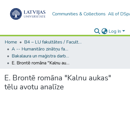
Communities & Collections
All of DSp
Log In
Home
B4 – LU fakultātes / Faculties of the UL
A -- Humanitāro zinātņu fakultāte / Faculty of Humanities
Bakalaura un maģistra darbi (HZF) / Bachelor's and Master's theses
E. Brontē romāna "Kalnu aukas" tēlu avotu analīze
E. Brontē romāna "Kalnu aukas"
tēlu avotu analīze