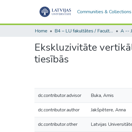
Communities & Collections
Home
B4 – LU fakultātes / Faculties of the UL
Ekskluzivitāte vertik
tiesībās
dc.contributor.advisor
Buka, Arnis
dc.contributor.author
Jakšpētere, Anna
dc.contributor.other
Latvijas Universitāte