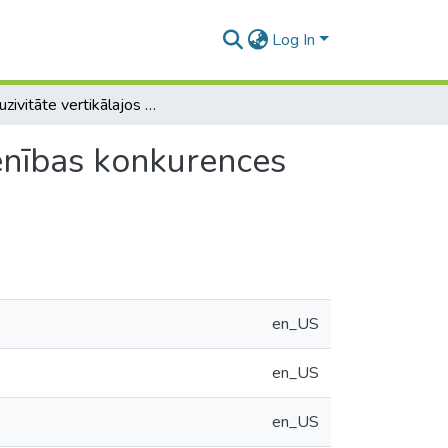
Log In
Ekskluzivitāte vertikālajos nolīgumos Eiropas Savienības konkurences tiesībās
ienības konkurences
en_US
en_US
en_US