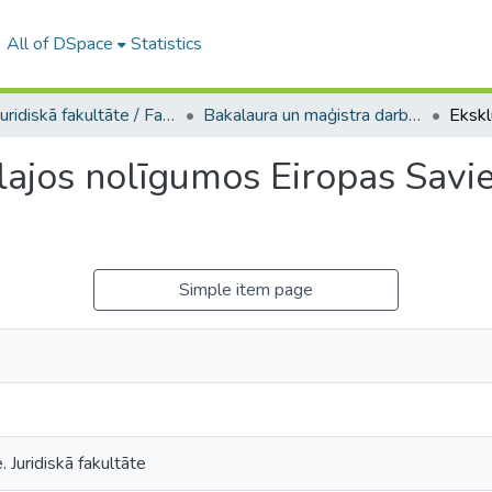
All of DSpace
Statistics
A -- Juridiskā fakultāte / Faculty of Law
Bakalaura un maģistra darbi (JF) / Bachelor's and Master's theses
ālajos nolīgumos Eiropas Sav
Simple item page
. Juridiskā fakultāte