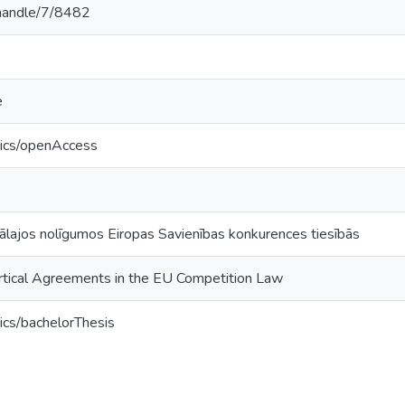
v/handle/7/8482
e
tics/openAccess
kālajos nolīgumos Eiropas Savienības konkurences tiesībās
Vertical Agreements in the EU Competition Law
ics/bachelorThesis