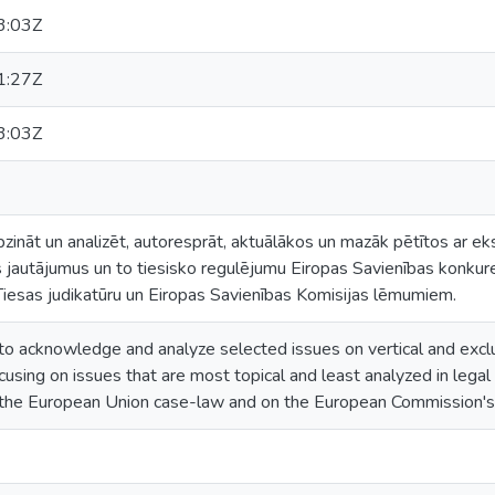
3:03Z
1:27Z
3:03Z
pzināt un analizēt, autoresprāt, aktuālākos un mazāk pētītos ar ek
 jautājumus un to tiesisko regulējumu Eiropas Savienības konkure
Tiesas judikatūru un Eiropas Savienības Komisijas lēmumiem.
 to acknowledge and analyze selected issues on vertical and excl
using on issues that are most topical and least analyzed in legal 
of the European Union case-law and on the European Commission's