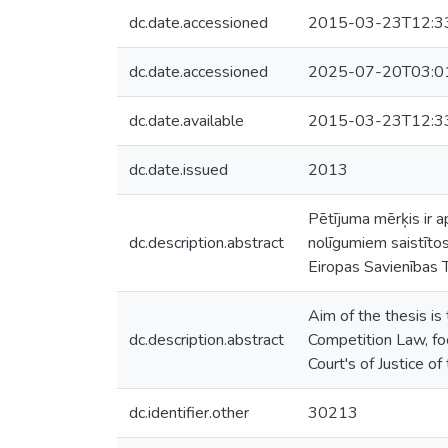
dc.date.accessioned
2015-03-23T12:3
dc.date.accessioned
2025-07-20T03:0
dc.date.available
2015-03-23T12:3
dc.date.issued
2013
Pētījuma mērķis ir a
dc.description.abstract
nolīgumiem saistītos
Eiropas Savienības 
Aim of the thesis is
dc.description.abstract
Competition Law, foc
Court's of Justice 
dc.identifier.other
30213