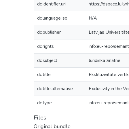
dc.identifier.uri
https://dspace.lu.l
dc.language.iso
N/A
dc.publisher
Latvijas Universitāt
dc.rights
info:eu-repo/seman
dc.subject
Juridiskā zinātne
dc.title
Ekskluzivitāte verti
dc.title.alternative
Exclusivity in the 
dc.type
info:eu-repo/semant
Files
Original bundle