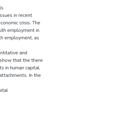
ls
ssues in recent
economic crisis. The
outh employment in
outh employment, as
ntitative and
 show that the there
s in human capital.
attachments. In the
ital