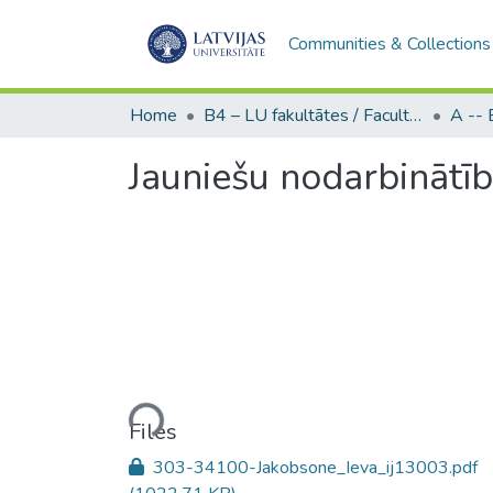
Communities & Collections
Home
B4 – LU fakultātes / Faculties of the UL
Jauniešu nodarbinātīb
Loading...
Files
303-34100-Jakobsone_Ieva_ij13003.pdf