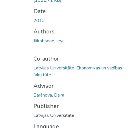
(1022.71 KB)
Date
2013
Authors
Jākobsone, Ieva
Co-author
Latvijas Universitāte. Ekonomikas un vadības
fakultāte
Advisor
Barānova, Daira
Publisher
Latvijas Universitāte
Language