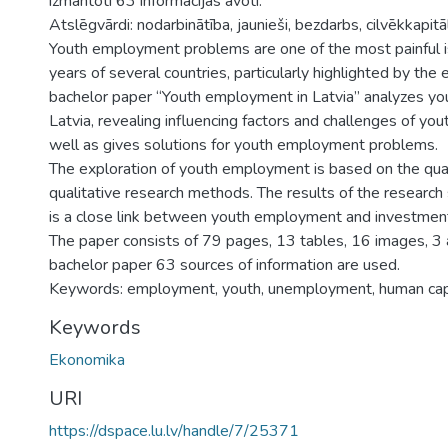
izmantoti 63 informācijas avoti.
Atslēgvārdi: nodarbinātība, jaunieši, bezdarbs, cilvēkkapitā
Youth employment problems are one of the most painful i
years of several countries, particularly highlighted by the 
bachelor paper “Youth employment in Latvia” analyzes y
Latvia, revealing influencing factors and challenges of y
well as gives solutions for youth employment problems.
The exploration of youth employment is based on the qua
qualitative research methods. The results of the research
is a close link between youth employment and investment
The paper consists of 79 pages, 13 tables, 16 images, 3 
bachelor paper 63 sources of information are used.
Keywords: employment, youth, unemployment, human cap
Keywords
Ekonomika
URI
https://dspace.lu.lv/handle/7/25371