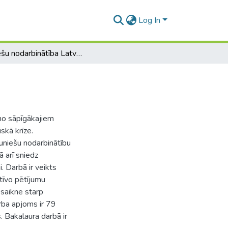
Log In
Jauniešu nodarbinātība Latvijā
 no sāpīgākajiem
skā krīze.
auniešu nodarbinātību
ā arī sniedz
. Darbā ir veikts
atīvo pētījumu
 saikne starp
rba apjoms ir 79
. Bakalaura darbā ir