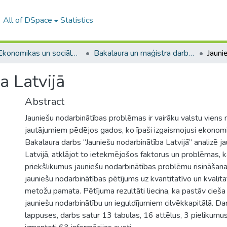
All of DSpace
Statistics
A -- Ekonomikas un sociālo zinātņu fakultāte / Faculty of Economics and Social Sciences
Bakalaura un maģistra darbi (ESZF) / Bachelor's and Master's theses
a Latvijā
Abstract
Jauniešu nodarbinātības problēmas ir vairāku valstu viens
jautājumiem pēdējos gados, ko īpaši izgaismojusi ekonomi
Bakalaura darbs “Jauniešu nodarbinātība Latvijā” analizē j
Latvijā, atklājot to ietekmējošos faktorus un problēmas, k
priekšlikumus jauniešu nodarbinātības problēmu risināšanai
jauniešu nodarbinātības pētījums uz kvantitatīvo un kvalit
metožu pamata. Pētījuma rezultāti liecina, ka pastāv cieša
jauniešu nodarbinātību un ieguldījumiem cilvēkkapitālā. Da
lappuses, darbs satur 13 tabulas, 16 attēlus, 3 pielikumus