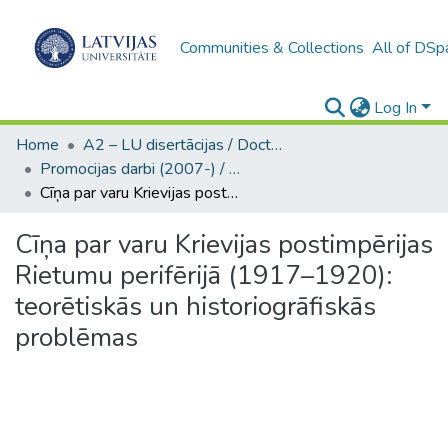
Communities & Collections
All of DSp
Log In
Home
A2 – LU disertācijas / Doctoral theses UL
Promocijas darbi (2007-) / Theses PhD
Cīņa par varu Krievijas postimpērijas Rietumu perifērijā (1917–1920): teorētiskās un historiogrāfiskās problēmas
Cīņa par varu Krievijas postimpērijas
Rietumu perifērijā (1917–1920):
teorētiskās un historiogrāfiskās
problēmas