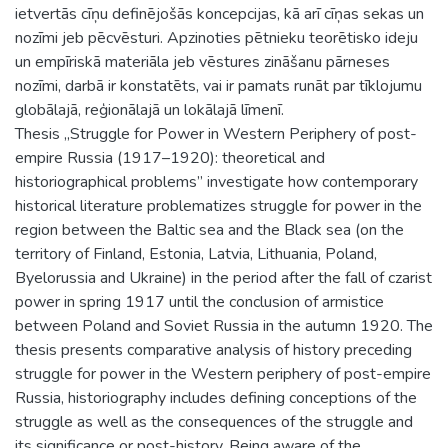
ietvertās cīņu definējošās koncepcijas, kā arī cīņas sekas un
nozīmi jeb pēcvēsturi. Apzinoties pētnieku teorētisko ideju
un empīriskā materiāla jeb vēstures zināšanu pārneses
nozīmi, darbā ir konstatēts, vai ir pamats runāt par tīklojumu
globālajā, reģionālajā un lokālajā līmenī.
Thesis „Struggle for Power in Western Periphery of post-
empire Russia (1917–1920): theoretical and
historiographical problems” investigate how contemporary
historical literature problematizes struggle for power in the
region between the Baltic sea and the Black sea (on the
territory of Finland, Estonia, Latvia, Lithuania, Poland,
Byelorussia and Ukraine) in the period after the fall of czarist
power in spring 1917 until the conclusion of armistice
between Poland and Soviet Russia in the autumn 1920. The
thesis presents comparative analysis of history preceding
struggle for power in the Western periphery of post-empire
Russia, historiography includes defining conceptions of the
struggle as well as the consequences of the struggle and
its significance or post-history. Being aware of the