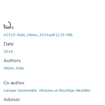
Loading...
Files
42310-Aldis_Minins_2014.pdf
(2.19 MB)
Date
2014
Authors
Miņins, Aldis
Co-author
Latvijas Universitāte. Vēstures un filozofijas fakultāte
Advisor