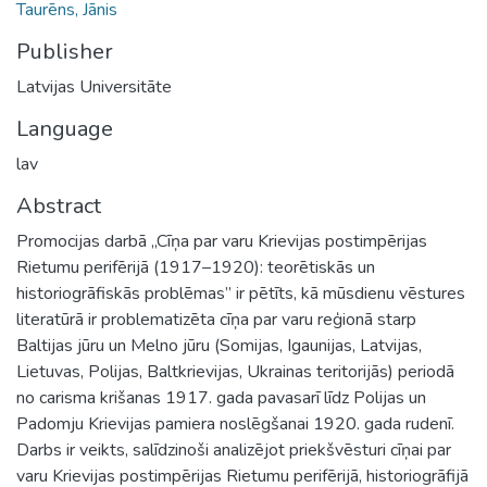
Taurēns, Jānis
Publisher
Latvijas Universitāte
Language
lav
Abstract
Promocijas darbā „Cīņa par varu Krievijas postimpērijas
Rietumu perifērijā (1917–1920): teorētiskās un
historiogrāfiskās problēmas” ir pētīts, kā mūsdienu vēstures
literatūrā ir problematizēta cīņa par varu reģionā starp
Baltijas jūru un Melno jūru (Somijas, Igaunijas, Latvijas,
Lietuvas, Polijas, Baltkrievijas, Ukrainas teritorijās) periodā
no carisma krišanas 1917. gada pavasarī līdz Polijas un
Padomju Krievijas pamiera noslēgšanai 1920. gada rudenī.
Darbs ir veikts, salīdzinoši analizējot priekšvēsturi cīņai par
varu Krievijas postimpērijas Rietumu perifērijā, historiogrāfijā