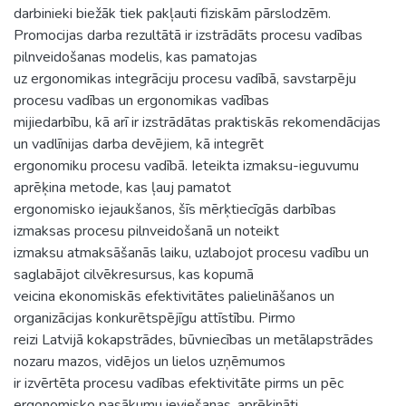
darbinieki biežāk tiek pakļauti fiziskām pārslodzēm.
Promocijas darba rezultātā ir izstrādāts procesu vadības
pilnveidošanas modelis, kas pamatojas
uz ergonomikas integrāciju procesu vadībā, savstarpēju
procesu vadības un ergonomikas vadības
mijiedarbību, kā arī ir izstrādātas praktiskās rekomendācijas
un vadlīnijas darba devējiem, kā integrēt
ergonomiku procesu vadībā. Ieteikta izmaksu-ieguvumu
aprēķina metode, kas ļauj pamatot
ergonomisko iejaukšanos, šīs mērķtiecīgās darbības
izmaksas procesu pilnveidošanā un noteikt
izmaksu atmaksāšanās laiku, uzlabojot procesu vadību un
saglabājot cilvēkresursus, kas kopumā
veicina ekonomiskās efektivitātes palielināšanos un
organizācijas konkurētspējīgu attīstību. Pirmo
reizi Latvijā kokapstrādes, būvniecības un metālapstrādes
nozaru mazos, vidējos un lielos uzņēmumos
ir izvērtēta procesu vadības efektivitāte pirms un pēc
ergonomisko pasākumu ieviešanas, aprēķināti