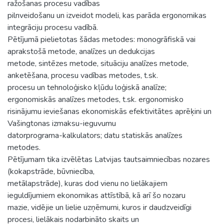
ražošanas procesu vadības
pilnveidošanu un izveidot modeli, kas parāda ergonomikas
integrāciju procesu vadībā.
Pētījumā pielietotas šādas metodes: monogrāfiskā vai
aprakstošā metode, analīzes un dedukcijas
metode, sintēzes metode, situāciju analīzes metode,
anketēšana, procesu vadības metodes, t.sk.
procesu un tehnoloģisko kļūdu loģiskā analīze;
ergonomiskās analīzes metodes, t.sk. ergonomisko
risinājumu ieviešanas ekonomiskās efektivitātes aprēķini un
Vašingtonas izmaksu-ieguvumu
datorprograma-kalkulators; datu statiskās analīzes
metodes.
Pētījumam tika izvēlētas Latvijas tautsaimniecības nozares
(kokapstrāde, būvniecība,
metālapstrāde), kuras dod vienu no lielākajiem
ieguldījumiem ekonomikas attīstībā, kā arī šo nozaru
mazie, vidējie un lielie uzņēmumi, kuros ir daudzveidīgi
procesi, lielākais nodarbināto skaits un