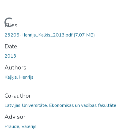
oading...
Files
23205-Henrijs_Kalkis_2013.pdf
(7.07 MB)
Date
2013
Authors
Kaļķis, Henrijs
Co-author
Latvijas Universitāte. Ekonomikas un vadības fakultāte
Advisor
Praude, Valērijs