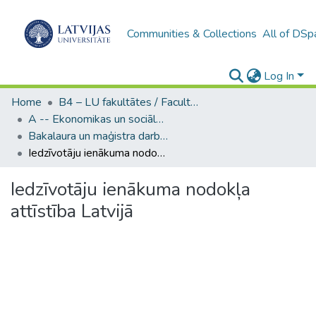
Communities & Collections
All of DSp
Log In
Home
B4 – LU fakultātes / Faculties of the UL
A -- Ekonomikas un sociālo zinātņu fakultāte / Faculty of Economics and Social Sciences
Bakalaura un maģistra darbi (ESZF) / Bachelor's and Master's theses
Iedzīvotāju ienākuma nodokļa attīstība Latvijā
Iedzīvotāju ienākuma nodokļa
attīstība Latvijā