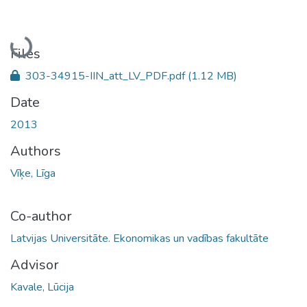
Loading...
Files
303-34915-IIN_att_LV_PDF.pdf
(1.12 MB)
Date
2013
Authors
Vīķe, Līga
Co-author
Latvijas Universitāte. Ekonomikas un vadības fakultāte
Advisor
Kavale, Lūcija