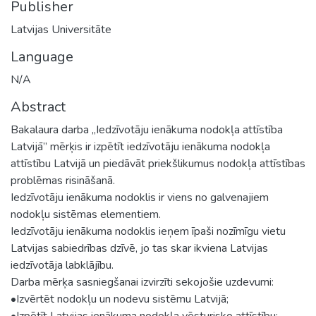
Publisher
Latvijas Universitāte
Language
N/A
Abstract
Bakalaura darba „Iedzīvotāju ienākuma nodokļa attīstība
Latvijā” mērķis ir izpētīt iedzīvotāju ienākuma nodokļa
attīstību Latvijā un piedāvāt priekšlikumus nodokļa attīstības
problēmas risināšanā.
Iedzīvotāju ienākuma nodoklis ir viens no galvenajiem
nodokļu sistēmas elementiem.
Iedzīvotāju ienākuma nodoklis ieņem īpaši nozīmīgu vietu
Latvijas sabiedrības dzīvē, jo tas skar ikviena Latvijas
iedzīvotāja labklājību.
Darba mērķa sasniegšanai izvirzīti sekojošie uzdevumi:
•Izvērtēt nodokļu un nodevu sistēmu Latvijā;
•Izpētīt Latvijas ienākuma nodokļa vēsturisko attīstību;