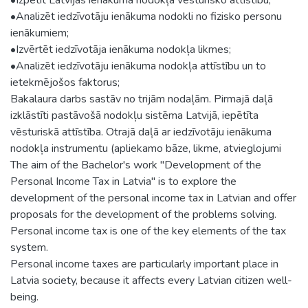
•Analizēt iedzīvotāju ienākuma nodokli no fizisko personu
ienākumiem;
•Izvērtēt iedzīvotāja ienākuma nodokļa likmes;
•Analizēt iedzīvotāju ienākuma nodokļa attīstību un to
ietekmējošos faktorus;
Bakalaura darbs sastāv no trijām nodaļām. Pirmajā daļā
izklāstīti pastāvošā nodokļu sistēma Latvijā, iepētīta
vēsturiskā attīstība. Otrajā daļā ar iedzīvotāju ienākuma
nodokļa instrumentu (apliekamo bāze, likme, atvieglojumi
The aim of the Bachelor's work "Development of the
Personal Income Tax in Latvia" is to explore the
development of the personal income tax in Latvian and offer
proposals for the development of the problems solving.
Personal income tax is one of the key elements of the tax
system.
Personal income taxes are particularly important place in
Latvia society, because it affects every Latvian citizen well-
being.