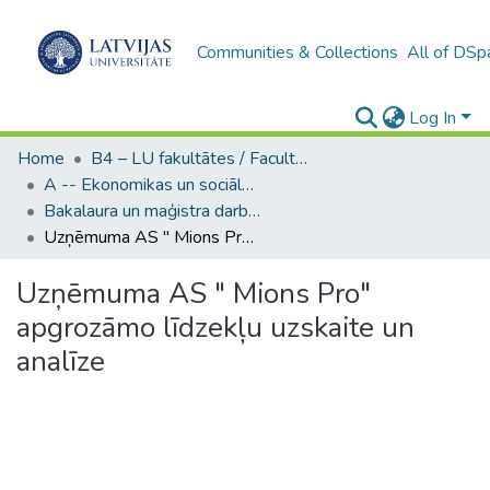
Communities & Collections
All of DSp
Log In
Home
B4 – LU fakultātes / Faculties of the UL
A -- Ekonomikas un sociālo zinātņu fakultāte / Faculty of Economics and Social Sciences
Bakalaura un maģistra darbi (ESZF) / Bachelor's and Master's theses
Uzņēmuma AS " Mions Pro" apgrozāmo līdzekļu uzskaite un analīze
Uzņēmuma AS " Mions Pro"
apgrozāmo līdzekļu uzskaite un
analīze