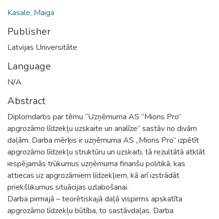
Kasale, Maiga
Publisher
Latvijas Universitāte
Language
N/A
Abstract
Diplomdarbs par tēmu “Uzņēmuma AS “Mions Pro”
apgrozāmo līdzekļu uzskaite un analīze” sastāv no divām
daļām. Darba mērķis ir uzņēmuma AS „Mions Pro” izpētīt
apgrozāmo līdzekļu struktūru un uzskaiti, tā rezultātā atklāt
iespējamās trūkumus uzņēmuma finanšu politikā, kas
attiecas uz apgrozāmiem līdzekļiem, kā arī izstrādāt
priekšlikumus situācijas uzlabošanai.
Darba pirmajā – teorētiskajā daļā vispirms apskatīta
apgrozāmo līdzekļu būtība, to sastāvdaļas. Darba