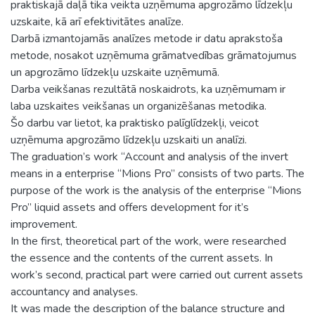
praktiskajā daļā tika veikta uzņēmuma apgrozāmo līdzekļu
uzskaite, kā arī efektivitātes analīze.
Darbā izmantojamās analīzes metode ir datu aprakstoša
metode, nosakot uzņēmuma grāmatvedības grāmatojumus
un apgrozāmo līdzekļu uzskaite uzņēmumā.
Darba veikšanas rezultātā noskaidrots, ka uzņēmumam ir
laba uzskaites veikšanas un organizēšanas metodika.
Šo darbu var lietot, ka praktisko palīglīdzekļi, veicot
uzņēmuma apgrozāmo līdzekļu uzskaiti un analīzi.
The graduation’s work “Account and analysis of the invert
means in a enterprise “Mions Pro” consists of two parts. The
purpose of the work is the analysis of the enterprise “Mions
Pro” liquid assets and offers development for it’s
improvement.
In the first, theoretical part of the work, were researched
the essence and the contents of the current assets. In
work’s second, practical part were carried out current assets
accountancy and analyses.
It was made the description of the balance structure and