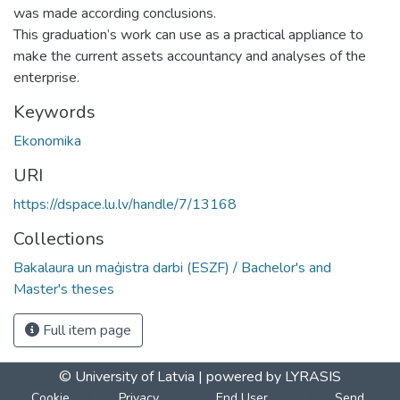
was made according conclusions.
This graduation’s work can use as a practical appliance to
make the current assets accountancy and analyses of the
enterprise.
Keywords
Ekonomika
URI
https://dspace.lu.lv/handle/7/13168
Collections
Bakalaura un maģistra darbi (ESZF) / Bachelor's and
Master's theses
Full item page
© University of Latvia |
powered by LYRASIS
Cookie
Privacy
End User
Send