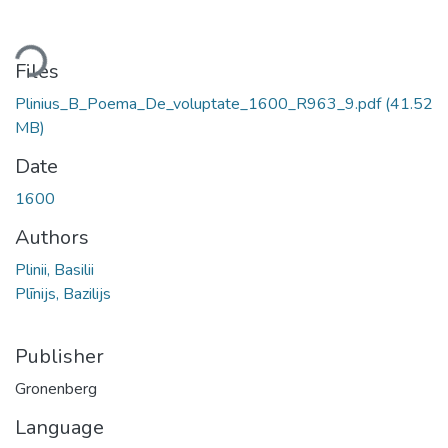
ding...
Files
Plinius_B_Poema_De_voluptate_1600_R963_9.pdf
(41.52
MB)
Date
1600
Authors
Plinii, Basilii
Plīnijs, Bazilijs
Publisher
Gronenberg
Language