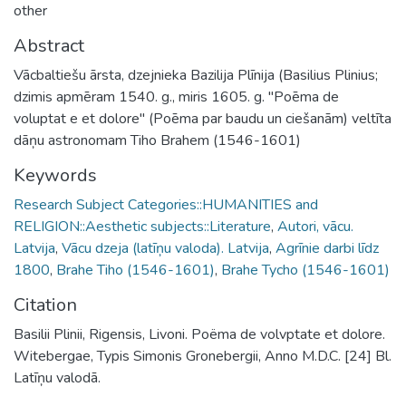
other
Abstract
Vācbaltiešu ārsta, dzejnieka Bazilija Plīnija (Basilius Plinius;
dzimis apmēram 1540. g., miris 1605. g. "Poēma de
voluptat e et dolore" (Poēma par baudu un ciešanām) veltīta
dāņu astronomam Tiho Brahem (1546-1601)
Keywords
Research Subject Categories::HUMANITIES and
RELIGION::Aesthetic subjects::Literature
,
Autori, vācu.
Latvija
,
Vācu dzeja (latīņu valoda). Latvija
,
Agrīnie darbi līdz
1800
,
Brahe Tiho (1546-1601)
,
Brahe Tycho (1546-1601)
Citation
Basilii Plinii, Rigensis, Livoni. Poëma de volvptate et dolore.
Witebergae, Typis Simonis Gronebergii, Anno M.D.C. [24] Bl.
Latīņu valodā.