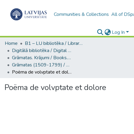
Communities & Collections
All of DSp
Log In
Home
B1 – LU bibliotēka / Library of the UL
Digitālā bibliotēka / Digital library
Grāmatas. Krājumi / Books. Collection of articles
Grāmatas (1509-1799) / Books
Poëma de volvptate et dolore
Poëma de volvptate et dolore