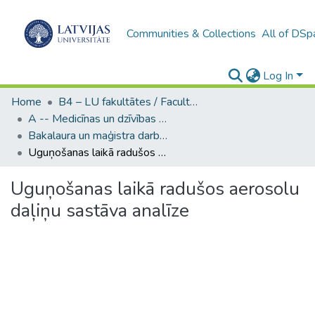
Communities & Collections
All of DSp
Log In
Home
B4 – LU fakultātes / Faculties of the UL
A -- Medicīnas un dzīvības zinātņu fakultāte / Faculty of Medicine and Life Sciences
Bakalaura un maģistra darbi (MDZF) / Bachelor's and Master's theses
Uguņošanas laikā radušos aerosolu daļiņu sastāva analīze
Uguņošanas laikā radušos aerosolu
daļiņu sastāva analīze