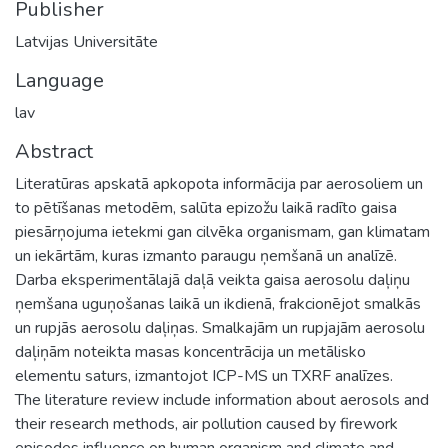
Publisher
Latvijas Universitāte
Language
lav
Abstract
Literatūras apskatā apkopota informācija par aerosoliem un
to pētīšanas metodēm, salūta epizožu laikā radīto gaisa
piesārņojuma ietekmi gan cilvēka organismam, gan klimatam
un iekārtām, kuras izmanto paraugu ņemšanā un analīzē.
Darba eksperimentālajā daļā veikta gaisa aerosolu daļiņu
ņemšana uguņošanas laikā un ikdienā, frakcionējot smalkās
un rupjās aerosolu daļiņas. Smalkajām un rupjajām aerosolu
daļiņām noteikta masas koncentrācija un metālisko
elementu saturs, izmantojot ICP-MS un TXRF analīzes.
The literature review include information about aerosols and
their research methods, air pollution caused by firework
episodes influence on human organism and climate and