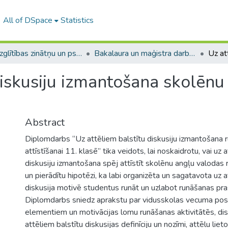
All of DSpace
Statistics
A -- Izglītības zinātņu un psiholoģijas fakultāte / Faculty of Education Sciences and Psychology
Bakalaura un maģistra darbi (PPMF) / Bachelor's and Master's theses
diskusiju izmantošana skolēn
Abstract
Diplomdarbs “Uz attēliem balstītu diskusiju izmantošana
attīstīšanai 11. klasē” tika veidots, lai noskaidrotu, vai uz 
diskusiju izmantošana spēj attīstīt skolēnu angļu valoda
un pierādītu hipotēzi, ka labi organizēta un sagatavota uz a
diskusija motivē studentus runāt un uzlabot runāšanas pr
Diplomdarbs sniedz aprakstu par vidusskolas vecuma po
elementiem un motivācijas lomu runāšanas aktivitātēs, dis
attēliem balstītu diskusijas definīciju un nozīmi, attēlu lie