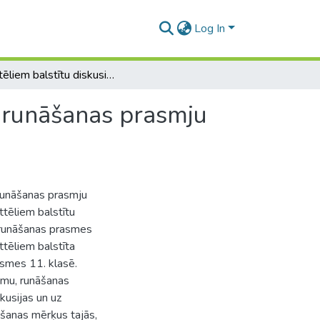
Log In
Uz attēliem balstītu diskusiju izmantošana skolēnu runāšanas prasmju attīstībai 11.klasē
u runāšanas prasmju
 runāšanas prasmju
attēliem balstītu
s runāšanas prasmes
ttēliem balstīta
asmes 11. klasē.
smu, runāšanas
kusijas un uz
tošanas mērķus tajās,