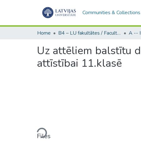
Communities & Collections
Home
B4 – LU fakultātes / Faculties of the UL
Uz attēliem balstītu 
attīstībai 11.klasē
Loading...
Files