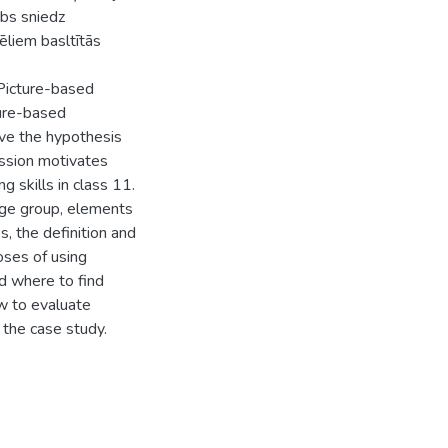
rbs sniedz
ēliem basltītās
Picture-based
ture-based
ove the hypothesis
ussion motivates
 skills in class 11.
age group, elements
s, the definition and
oses of using
nd where to find
w to evaluate
 the case study.