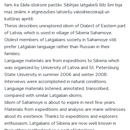
tam, ka šāda izloksne pastāv. Sibīrijas latgalieši līdz šim bija
maz zināmi, ir atgriezušies latviešu valodnieciskajā un
kultūras apritē.
Thesis describes unexplored idiom of Dialect of Eastern part
of Latvia, which is used in village of Siberia Saharnoye.
Oldest members of Latgalians society in Saharnoye still
prefer Latgalian language rather than Russian in their
families.
Language materials are from expeditions to Siberia which
was organized by University of Latvia and St. Petersburg
State University in summer 2006 and winter 2008.
Interviews were accomplished in natural conditions.
Language materials listened, annotated, transcribed,
compared with similar Latgalian idioms.
Idiom of Saharnoye is about to expire in next few years.
Materials from expeditions and analysis are mane witnesses
about its existence. Thanks to expeditions and explorers
enthusiasm, Latgalians of Siberia are now well known in