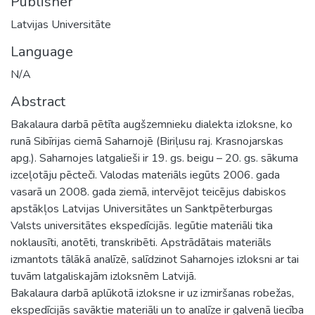
Publisher
Latvijas Universitāte
Language
N/A
Abstract
Bakalaura darbā pētīta augšzemnieku dialekta izloksne, ko
runā Sibīrijas ciemā Saharnojē (Biriļusu raj. Krasnojarskas
apg.). Saharnojes latgalieši ir 19. gs. beigu – 20. gs. sākuma
izceļotāju pēcteči. Valodas materiāls iegūts 2006. gada
vasarā un 2008. gada ziemā, intervējot teicējus dabiskos
apstākļos Latvijas Universitātes un Sanktpēterburgas
Valsts universitātes ekspedīcijās. Iegūtie materiāli tika
noklausīti, anotēti, transkribēti. Apstrādātais materiāls
izmantots tālākā analīzē, salīdzinot Saharnojes izloksni ar tai
tuvām latgaliskajām izloksnēm Latvijā.
Bakalaura darbā aplūkotā izloksne ir uz izmiršanas robežas,
ekspedīcijās savāktie materiāli un to analīze ir galvenā liecība