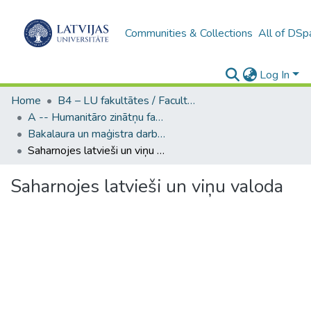
Communities & Collections
All of DSp
Log In
Home
B4 – LU fakultātes / Faculties of the UL
A -- Humanitāro zinātņu fakultāte / Faculty of Humanities
Bakalaura un maģistra darbi (HZF) / Bachelor's and Master's theses
Saharnojes latvieši un viņu valoda
Saharnojes latvieši un viņu valoda