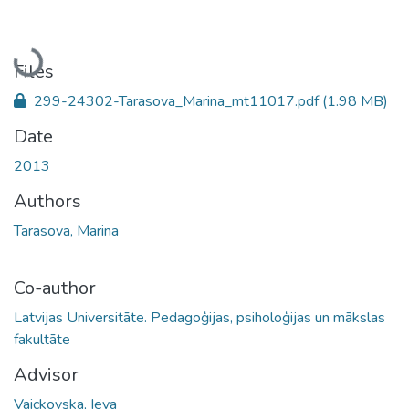
Loading...
Files
299-24302-Tarasova_Marina_mt11017.pdf
(1.98 MB)
Date
2013
Authors
Tarasova, Marina
Co-author
Latvijas Universitāte. Pedagoģijas, psiholoģijas un mākslas
fakultāte
Advisor
Vaickovska, Ieva