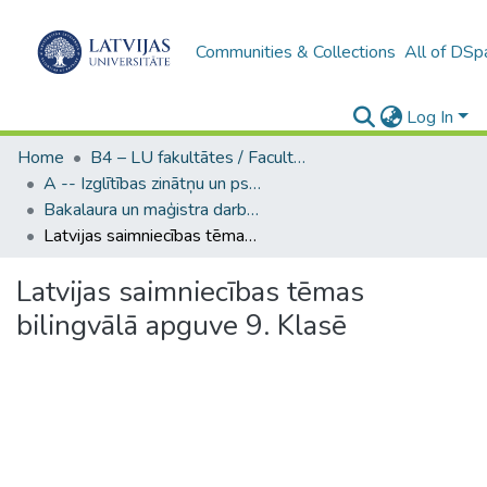
Communities & Collections
All of DSp
Log In
Home
B4 – LU fakultātes / Faculties of the UL
A -- Izglītības zinātņu un psiholoģijas fakultāte / Faculty of Education Sciences and Psychology
Bakalaura un maģistra darbi (PPMF) / Bachelor's and Master's theses
Latvijas saimniecības tēmas bilingvālā apguve 9. Klasē
Latvijas saimniecības tēmas
bilingvālā apguve 9. Klasē