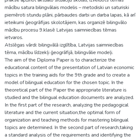
mācību satura bilingvālais modelis – metodiski un saturiski
piemēroti stundu plāni, pārbaudes darbi un darba lapas, kā arī
ieteikumi ģeogrāfijas skolotājiem, kas organizē bilingvālo
mācību procesu 9.klasē Latvijas saimniecības tēmas
ietvaros.
Atslēgas vārdi: bilingvālā izglītība, Latvijas saimniecības
tēma, mācību līdzekļi ģeogrāfijā, bilingvālie modeļi.
The aim of the Diploma Paper is to characterize the
educational content of the presentation of Latvian economic
topics in the training aids for the 9th grade and to create a
model of bilingual education for the chosen topic. In the
theoretical part of the Paper the appropriate literature is
studied and the bilingual education documents are analyzed.
In the first part of the research, analyzing the pedagogical
literature and the current situation,the optimal form of
organization and teaching methods for mastering bilingual
topics are determined. In the second part of research,taking
a standard analysis of the requirements and identifying the