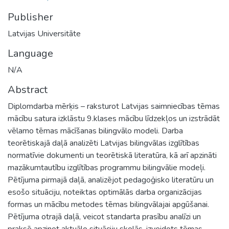
Publisher
Latvijas Universitāte
Language
N/A
Abstract
Diplomdarba mērķis – raksturot Latvijas saimniecības tēmas
mācību satura izklāstu 9.klases mācību līdzekļos un izstrādāt
vēlamo tēmas mācīšanas bilingvālo modeli. Darba
teorētiskajā daļā analizēti Latvijas bilingvālas izglītības
normatīvie dokumenti un teorētiskā literatūra, kā arī apzināti
mazākumtautību izglītības programmu bilingvālie modeļi.
Pētījuma pirmajā daļā, analizējot pedagoģisko literatūru un
esošo situāciju, noteiktas optimālās darba organizācijas
formas un mācību metodes tēmas bilingvālajai apgūšanai.
Pētījuma otrajā daļā, veicot standarta prasību analīzi un
praksē apzinot aktuālo situāciju skolās, izveidots tēmas