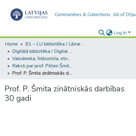
Communities & Collections
All of DSp
Log In
Home
B1 – LU bibliotēka / Library of the UL
Digitālā bibliotēka / Digital library
Valodnieka, folklorista, etnogrāfa, orientālista, LU profesora Pētera Šmita kolekcija / Collection of Pēteris Šmits, linguist, folklorist, ethnographer, orientalist, UL Professor
Raksti par prof. Pēteri Šmitu / Articles about Prof. Pēteris Šmits
Prof. P. Šmita zinātniskās darbības 30 gadi
Prof. P. Šmita zinātniskās darbības
30 gadi