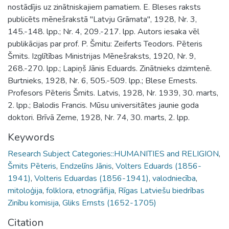
nostādījis uz zinātniskajiem pamatiem. E. Bleses raksts
publicēts mēnešrakstā "Latvju Grāmata", 1928, Nr. 3,
145.-148. lpp.; Nr. 4, 209.-217. lpp. Autors iesaka vēl
publikācijas par prof. P. Šmitu: Zeiferts Teodors. Pēteris
Šmits. Izglītības Ministrijas Mēnešraksts, 1920, Nr. 9,
268.-270. lpp.; Lapiņš Jānis Eduards. Zinātnieks dzimtenē.
Burtnieks, 1928, Nr. 6, 505.-509. lpp.; Blese Ernests.
Profesors Pēteris Šmits. Latvis, 1928, Nr. 1939, 30. marts,
2. lpp.; Balodis Francis. Mūsu universitātes jaunie goda
doktori. Brīvā Zeme, 1928, Nr. 74, 30. marts, 2. lpp.
Keywords
Research Subject Categories::HUMANITIES and RELIGION
,
Šmits Pēteris
,
Endzelīns Jānis
,
Volters Eduards (1856-
1941)
,
Volteris Eduardas (1856-1941)
,
valodniecība
,
mitoloģija
,
folklora
,
etnogrāfija
,
Rīgas Latviešu biedrības
Zinību komisija
,
Gliks Ernsts (1652-1705)
Citation