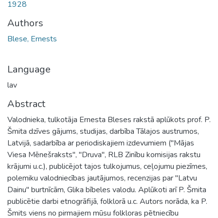
1928
Authors
Blese, Ernests
Language
lav
Abstract
Valodnieka, tulkotāja Ernesta Bleses rakstā aplūkots prof. P.
Šmita dzīves gājums, studijas, darbība Tālajos austrumos,
Latvijā, sadarbība ar periodiskajiem izdevumiem ("Mājas
Viesa Mēnešraksts", "Druva", RLB Zinību komisijas rakstu
krājumi u.c.), publicējot tajos tulkojumus, ceļojumu piezīmes,
polemiku valodniecības jautājumos, recenzijas par "Latvu
Dainu" burtnīcām, Glika bībeles valodu. Aplūkoti arī P. Šmita
publicētie darbi etnogrāfijā, folklorā u.c. Autors norāda, ka P.
Šmits viens no pirmajiem mūsu folkloras pētniecību